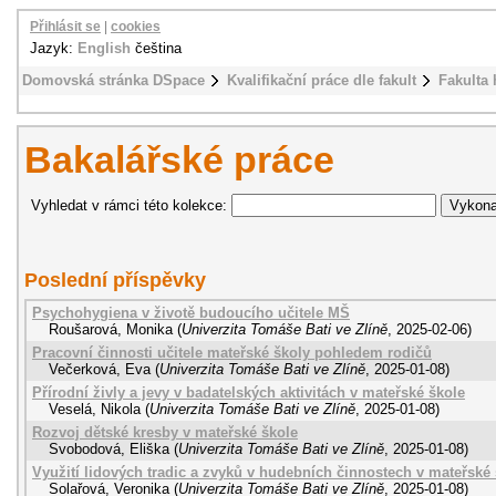
Přihlásit se
|
cookies
Jazyk:
English
čeština
Domovská stránka DSpace
Kvalifikační práce dle fakult
Fakulta 
Bakalářské práce
Vyhledat v rámci této kolekce:
Poslední příspěvky
Psychohygiena v životě budoucího učitele MŠ
Roušarová, Monika
(
Univerzita Tomáše Bati ve Zlíně
,
2025-02-06
)
Pracovní činnosti učitele mateřské školy pohledem rodičů
Večerková, Eva
(
Univerzita Tomáše Bati ve Zlíně
,
2025-01-08
)
Přírodní živly a jevy v badatelských aktivitách v mateřské škole
Veselá, Nikola
(
Univerzita Tomáše Bati ve Zlíně
,
2025-01-08
)
Rozvoj dětské kresby v mateřské škole
Svobodová, Eliška
(
Univerzita Tomáše Bati ve Zlíně
,
2025-01-08
)
Využití lidových tradic a zvyků v hudebních činnostech v mateřské
Solařová, Veronika
(
Univerzita Tomáše Bati ve Zlíně
,
2025-01-08
)