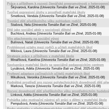
Práce s příběhem k rozvoji čtenářské pregramotnosti v heterogenní 
Škývarová, Karolina
(
Univerzita Tomáše Bati ve Zlíně
,
2025-01-08
)
Tvořivé expresivní úlohy v prostředí mateřské školy
Smetková, Vendula
(
Univerzita Tomáše Bati ve Zlíně
,
2025-01-08
)
Trestání dětí předškolního věku pohledem rodičů
Stašová, Nela
(
Univerzita Tomáše Bati ve Zlíně
,
2025-01-08
)
Dítě jako sociální aktér v sociologii dětství
Buchtová, Andrea
(
Univerzita Tomáše Bati ve Zlíně
,
2025-01-08
)
Vliv attachmentu na sociální vývoj
Bulínová, Natali
(
Univerzita Tomáše Bati ve Zlíně
,
2025-01-08
)
Problémové vztahy mezi rodiči a učiteli mateřských škol
Miklová, Laura
(
Univerzita Tomáše Bati ve Zlíně
,
2025-01-08
)
Strategie práce s příběhem v mateřské škole
Minaříková, Karolína
(
Univerzita Tomáše Bati ve Zlíně
,
2025-01-08
)
Spolupráce mateřské školy se speciálně pedagogickým centrem
Lysáková, Adéla
(
Univerzita Tomáše Bati ve Zlíně
,
2025-01-08
)
Profesní adaptace začínajících učitelů mateřských škol
Mikulková, Veronika
(
Univerzita Tomáše Bati ve Zlíně
,
2025-01-08
)
Podnětné prostředí pro rozvoj polytechnických dovedností dětí př
Marková, Terezie
(
Univerzita Tomáše Bati ve Zlíně
,
2025-01-08
)
Rozvoj dovedností dětí předškolního věku prostřednictvím hudebn
Línková, Adéla
(
Univerzita Tomáše Bati ve Zlíně
,
2025-01-08
)
Pohádka jako motivační nástroj při práci s dětmi v mateřské škole
Pempušová, Aneta
(
Univerzita Tomáše Bati ve Zlíně
,
2025-01-08
)
Prvky statistiky v předmatematickém vzdělávání dětí předškolního 