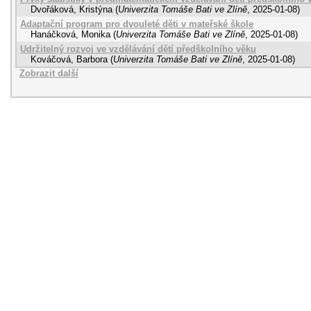
Dvořáková, Kristýna
(
Univerzita Tomáše Bati ve Zlíně
,
2025-01-08
)
Adaptační program pro dvouleté děti v mateřské škole
Hanáčková, Monika
(
Univerzita Tomáše Bati ve Zlíně
,
2025-01-08
)
Udržitelný rozvoj ve vzdělávání dětí předškolního věku
Kováčová, Barbora
(
Univerzita Tomáše Bati ve Zlíně
,
2025-01-08
)
Zobrazit další