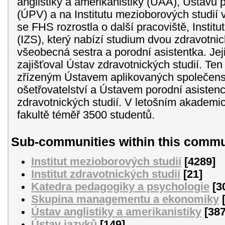
anglistiky a amerikanistiky (ÚAA), Ústavu
(ÚPV) a na Institutu mezioborových studií 
se FHS rozrostla o další pracoviště, Institu
(IZS), který nabízí studium dvou zdravotnic
všeobecná sestra a porodní asistentka. Je
zajišťoval Ústav zdravotnických studií. Ten
zřízeným Ústavem aplikovaných společen
ošetřovatelství a Ústavem porodní asistence
zdravotnických studií. V letošním akademi
fakultě téměř 3500 studentů.
Sub-communities within this commu
Institut mezioborových studií
[4289]
Institut zdravotnických studií
[21]
Katedra pedagogiky a psychologie
[3
Skupina managementu a ekonomiky
Ústav anglistiky a amerikanistiky
[387
Ústav jazyků
[149]