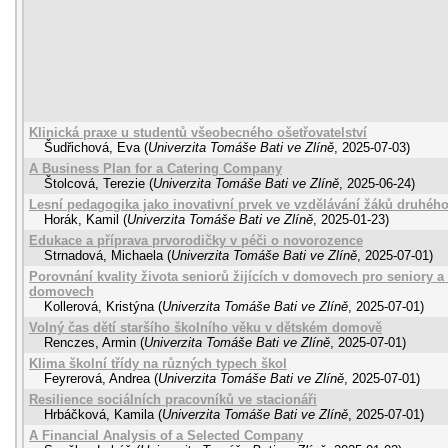
Klinická praxe u studentů všeobecného ošetřovatelství
Šudřichová, Eva
(
Univerzita Tomáše Bati ve Zlíně
,
2025-07-03
)
A Business Plan for a Catering Company
Štolcová, Terezie
(
Univerzita Tomáše Bati ve Zlíně
,
2025-06-24
)
Lesní pedagogika jako inovativní prvek ve vzdělávání žáků druhého
Horák, Kamil
(
Univerzita Tomáše Bati ve Zlíně
,
2025-01-23
)
Edukace a příprava prvorodičky v péči o novorozence
Strnadová, Michaela
(
Univerzita Tomáše Bati ve Zlíně
,
2025-07-01
)
Porovnání kvality života seniorů žijících v domovech pro seniory a 
domovech
Kollerová, Kristýna
(
Univerzita Tomáše Bati ve Zlíně
,
2025-07-01
)
Volný čas dětí staršího školního věku v dětském domově
Renczes, Armin
(
Univerzita Tomáše Bati ve Zlíně
,
2025-07-01
)
Klima školní třídy na různých typech škol
Feyrerová, Andrea
(
Univerzita Tomáše Bati ve Zlíně
,
2025-07-01
)
Resilience sociálních pracovníků ve stacionáři
Hrbáčková, Kamila
(
Univerzita Tomáše Bati ve Zlíně
,
2025-07-01
)
A Financial Analysis of a Selected Company