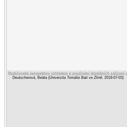
Rodičovské perspektivy vzhledem k používání digitálních zařízení
Deutscherová, Beáta
(
Univerzita Tomáše Bati ve Zlíně
,
2019-07-03
)