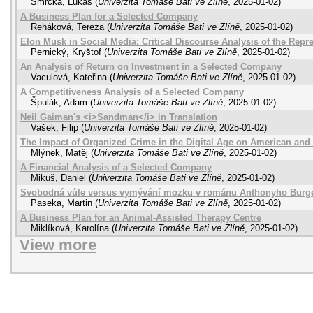
Smrčka, Lukáš
(
Univerzita Tomáše Bati ve Zlíně
,
2025-01-02
)
A Business Plan for a Selected Company
Reháková, Tereza
(
Univerzita Tomáše Bati ve Zlíně
,
2025-01-02
)
Elon Musk in Social Media: Critical Discourse Analysis of the Repr
Pernický, Kryštof
(
Univerzita Tomáše Bati ve Zlíně
,
2025-01-02
)
An Analysis of Return on Investment in a Selected Company
Vaculová, Kateřina
(
Univerzita Tomáše Bati ve Zlíně
,
2025-01-02
)
A Competitiveness Analysis of a Selected Company
Špulák, Adam
(
Univerzita Tomáše Bati ve Zlíně
,
2025-01-02
)
Neil Gaiman's <i>Sandman</i> in Translation
Vašek, Filip
(
Univerzita Tomáše Bati ve Zlíně
,
2025-01-02
)
The Impact of Organized Crime in the Digital Age on American and 
Mlýnek, Matěj
(
Univerzita Tomáše Bati ve Zlíně
,
2025-01-02
)
A Financial Analysis of a Selected Company
Mikuš, Daniel
(
Univerzita Tomáše Bati ve Zlíně
,
2025-01-02
)
Svobodná vůle versus vymývání mozku v románu Anthonyho Burg
Paseka, Martin
(
Univerzita Tomáše Bati ve Zlíně
,
2025-01-02
)
A Business Plan for an Animal-Assisted Therapy Centre
Miklíková, Karolína
(
Univerzita Tomáše Bati ve Zlíně
,
2025-01-02
)
View more