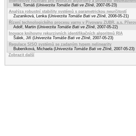
Internetové rozhraní pro evoluční algoritmy a prostředí webMathem
Mikl, Tomáš
(
Univerzita Tomáše Bati ve Zlíně
,
2007-05-23
)
Analýza robustní stability systémů s parametrickou neurčitostí
Zuzaniková, Lenka
(
Univerzita Tomáše Bati ve Zlíně
,
2008-05-21
)
Řízení technologického procesu varny v Pivovaru ZUBR, a.s. Přero
Adolf, Martin
(
Univerzita Tomáše Bati ve Zlíně
,
2007-05-22
)
Inovace knihovny rekurzivních identifikačních algoritmů RIA
Šálek, Jiří
(
Univerzita Tomáše Bati ve Zlíně
,
2007-05-23
)
Regulace SISO systémů se zadaným typem nelinearity
Bubeníková, Michaela
(
Univerzita Tomáše Bati ve Zlíně
,
2007-05-23
)
Zobrazit další