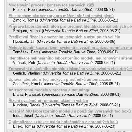
Modelování procesu konzervace surových kůží
Pluskal, Petr
(
Univerzita Tomáše Bati ve Zlíně
,
2008-05-21
)
Elektrochemické senzory pro měření složení směsí plynů
Zimčík, Tomáš
(
Univerzita Tomáše Bati ve Zlíně
,
2008-05-21
)
Příprava laboratorních úloh pro předmět Identifikace náhodných p
Šmigura, Michal
(
Univerzita Tomáše Bati ve Zlíně
,
2008-05-21
)
Prediktivní řízení s omezením vstupních a výstupních veličin
Hubáček, Jiří
(
Univerzita Tomáše Bati ve Zlíně
,
2008-06-06
)
Metody identifikace a řízení systémů s využitím anizochronních m
Tomášek, Petr
(
Univerzita Tomáše Bati ve Zlíně
,
2008-09-01
)
Identifikace nelineárního laboratorního modelu neuronovými sítěm
Vitásek, Petr
(
Univerzita Tomáše Bati ve Zlíně
,
2008-05-21
)
Zpracování diskrétního signálu získaného vzorkováním elektrických
Gerlich, Vladimír
(
Univerzita Tomáše Bati ve Zlíně
,
2008-05-21
)
Úprava laboratoře Technických prostředků automatizace
Zedníček, Karel
(
Univerzita Tomáše Bati ve Zlíně
,
2008-05-21
)
Anizochronní modely v procesu autotuningu
Blaha, František
(
Univerzita Tomáše Bati ve Zlíně
,
2008-09-01
)
Řízení systémů při omezení akčních veličin
Kundera, Radek
(
Univerzita Tomáše Bati ve Zlíně
,
2008-05-21
)
Řízení MIMO laboratorního modelu s použitím vybraných toolboxů
Indra, Josef
(
Univerzita Tomáše Bati ve Zlíně
,
2008-05-21
)
Optimalizace extrakce oxidu hořečnatého z chromitých kalů
Bílek, Tomáš
(
Univerzita Tomáše Bati ve Zlíně
,
2007-05-23
)