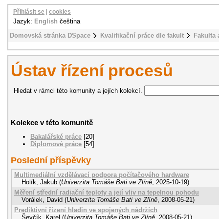
Přihlásit se
|
cookies
Jazyk:
English
čeština
Domovská stránka DSpace
Kvalifikační práce dle fakult
Fakulta 
Ústav řízení procesů
Hledat v rámci této komunity a jejích kolekcí.
Kolekce v této komunitě
Bakalářské práce
[20]
Diplomové práce
[54]
Poslední příspěvky
Multimediální vzdělávací podpora počítačového hardware
Holík, Jakub
(
Univerzita Tomáše Bati ve Zlíně
,
2025-10-19
)
Měření střední radiační teploty a její vliv na tepelnou pohodu
Vorálek, David
(
Univerzita Tomáše Bati ve Zlíně
,
2008-05-21
)
Prediktivní řízení hladin ve spojených nádržích
Ševčík, Karel
(
Univerzita Tomáše Bati ve Zlíně
,
2008-05-21
)