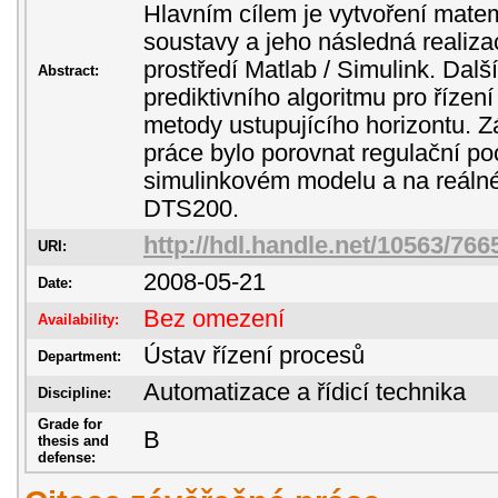
Hlavním cílem je vytvoření mat
soustavy a jeho následná reali
prostředí Matlab / Simulink. Dal
Abstract:
prediktivního algoritmu pro říze
metody ustupujícího horizontu. 
práce bylo porovnat regulační 
simulinkovém modelu a na reáln
DTS200.
http://hdl.handle.net/10563/766
URI:
2008-05-21
Date:
Bez omezení
Availability:
Ústav řízení procesů
Department:
Automatizace a řídicí technika
Discipline:
Grade for
B
thesis and
defense: