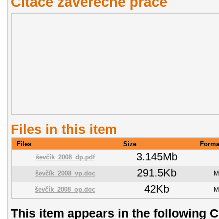
Citace závěřečné práce
Files in this item
Files
Size
Forma
3.145Mb
ševčík_2008_dp.pdf
291.5Kb
ševčík_2008_vp.doc
M
42Kb
ševčík_2008_op.doc
M
This item appears in the following C