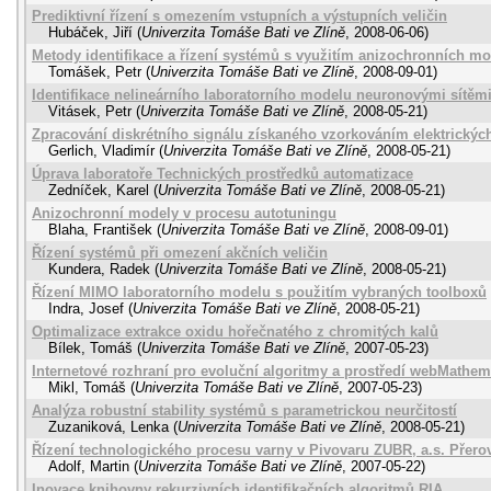
Prediktivní řízení s omezením vstupních a výstupních veličin
Hubáček, Jiří
(
Univerzita Tomáše Bati ve Zlíně
,
2008-06-06
)
Metody identifikace a řízení systémů s využitím anizochronních m
Tomášek, Petr
(
Univerzita Tomáše Bati ve Zlíně
,
2008-09-01
)
Identifikace nelineárního laboratorního modelu neuronovými sítěm
Vitásek, Petr
(
Univerzita Tomáše Bati ve Zlíně
,
2008-05-21
)
Zpracování diskrétního signálu získaného vzorkováním elektrických
Gerlich, Vladimír
(
Univerzita Tomáše Bati ve Zlíně
,
2008-05-21
)
Úprava laboratoře Technických prostředků automatizace
Zedníček, Karel
(
Univerzita Tomáše Bati ve Zlíně
,
2008-05-21
)
Anizochronní modely v procesu autotuningu
Blaha, František
(
Univerzita Tomáše Bati ve Zlíně
,
2008-09-01
)
Řízení systémů při omezení akčních veličin
Kundera, Radek
(
Univerzita Tomáše Bati ve Zlíně
,
2008-05-21
)
Řízení MIMO laboratorního modelu s použitím vybraných toolboxů
Indra, Josef
(
Univerzita Tomáše Bati ve Zlíně
,
2008-05-21
)
Optimalizace extrakce oxidu hořečnatého z chromitých kalů
Bílek, Tomáš
(
Univerzita Tomáše Bati ve Zlíně
,
2007-05-23
)
Internetové rozhraní pro evoluční algoritmy a prostředí webMathem
Mikl, Tomáš
(
Univerzita Tomáše Bati ve Zlíně
,
2007-05-23
)
Analýza robustní stability systémů s parametrickou neurčitostí
Zuzaniková, Lenka
(
Univerzita Tomáše Bati ve Zlíně
,
2008-05-21
)
Řízení technologického procesu varny v Pivovaru ZUBR, a.s. Přero
Adolf, Martin
(
Univerzita Tomáše Bati ve Zlíně
,
2007-05-22
)
Inovace knihovny rekurzivních identifikačních algoritmů RIA