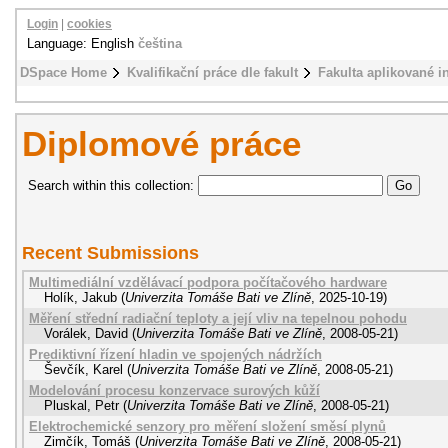
Login
|
cookies
Language: English
čeština
DSpace Home
Kvalifikační práce dle fakult
Fakulta aplikované i
Diplomové práce
Search within this collection:
Recent Submissions
Multimediální vzdělávací podpora počítačového hardware
Holík, Jakub
(
Univerzita Tomáše Bati ve Zlíně
,
2025-10-19
)
Měření střední radiační teploty a její vliv na tepelnou pohodu
Vorálek, David
(
Univerzita Tomáše Bati ve Zlíně
,
2008-05-21
)
Prediktivní řízení hladin ve spojených nádržích
Ševčík, Karel
(
Univerzita Tomáše Bati ve Zlíně
,
2008-05-21
)
Modelování procesu konzervace surových kůží
Pluskal, Petr
(
Univerzita Tomáše Bati ve Zlíně
,
2008-05-21
)
Elektrochemické senzory pro měření složení směsí plynů
Zimčík, Tomáš
(
Univerzita Tomáše Bati ve Zlíně
,
2008-05-21
)