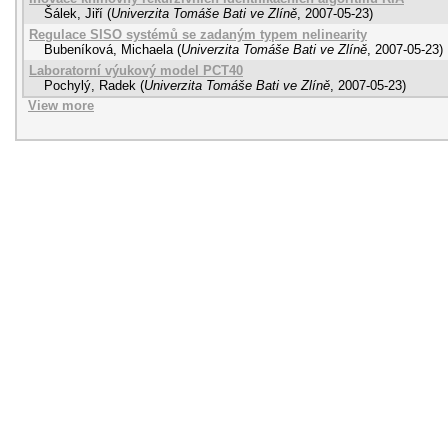
Šálek, Jiří
(
Univerzita Tomáše Bati ve Zlíně
,
2007-05-23
)
Regulace SISO systémů se zadaným typem nelinearity
Bubeníková, Michaela
(
Univerzita Tomáše Bati ve Zlíně
,
2007-05-23
)
Laboratorní výukový model PCT40
Pochylý, Radek
(
Univerzita Tomáše Bati ve Zlíně
,
2007-05-23
)
View more