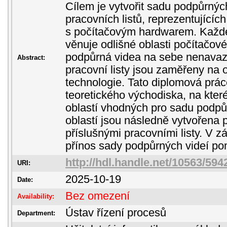
Cílem je vytvořit sadu podpůrnýc
pracovních listů, reprezentujícíc
s počítačovým hardwarem. Každ
věnuje odlišné oblasti počítačov
podpůrná videa na sebe nenavaz
Abstract:
pracovní listy jsou zaměřeny na 
technologie. Tato diplomová prác
teoretického východiska, na které
oblastí vhodných pro sadu podpůr
oblastí jsou následně vytvořena 
příslušnými pracovními listy. V 
přínos sady podpůrných videí po
http://hdl.handle.net/10563/594
URI:
2025-10-19
Date:
Bez omezení
Availability:
Ústav řízení procesů
Department: