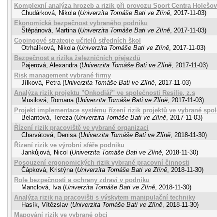
Komplexní analýza hrozeb a rizik při provozu Sport Centra Holešov
Chudárková, Nikola
(
Univerzita Tomáše Bati ve Zlíně
,
2017-11-03
)
Ekonomická bezpečnost vybraného podniku
Štěpánová, Martina
(
Univerzita Tomáše Bati ve Zlíně
,
2017-11-03
)
Copingové strategie učitelů středních škol
Otrhalíková, Nikola
(
Univerzita Tomáše Bati ve Zlíně
,
2017-11-03
)
Bezpečnost a rizika železničních přejezdů
Pajerová, Alexandra
(
Univerzita Tomáše Bati ve Zlíně
,
2017-11-03
)
Risk management vybrané firmy
Jílková, Petra
(
Univerzita Tomáše Bati ve Zlíně
,
2017-11-03
)
Analýza rizik projektu "Onkodiář" ve společnosti Resilie, z.s
Musilová, Romana
(
Univerzita Tomáše Bati ve Zlíně
,
2017-11-03
)
Projekt implementace systému řízení rizik projektů ve vybrané spol
Belantová, Tereza
(
Univerzita Tomáše Bati ve Zlíně
,
2017-11-03
)
Řízení rizik pracoviště ve vybrané organizaci
Charvátová, Denisa
(
Univerzita Tomáše Bati ve Zlíně
,
2018-11-30
)
Řízení rizik ve výrobní sféře podniku
Jankůjová, Nicol
(
Univerzita Tomáše Bati ve Zlíně
,
2018-11-30
)
Posouzení ergonomických rizik vybrané pracovní činnosti
Čápková, Kristýna
(
Univerzita Tomáše Bati ve Zlíně
,
2018-11-30
)
Role bezpečnosti a ochrany zdraví v podniku
Manclová, Iva
(
Univerzita Tomáše Bati ve Zlíně
,
2018-11-30
)
Analýza rizik na pracovišti s výskytem manipulační techniky
Hasík, Vítězslav
(
Univerzita Tomáše Bati ve Zlíně
,
2018-11-30
)
Mapování rizik ve vybrané obci