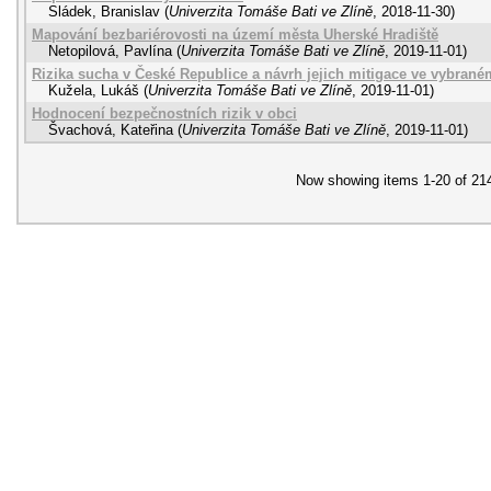
Sládek, Branislav
(
Univerzita Tomáše Bati ve Zlíně
,
2018-11-30
)
Mapování bezbariérovosti na území města Uherské Hradiště
Netopilová, Pavlína
(
Univerzita Tomáše Bati ve Zlíně
,
2019-11-01
)
Rizika sucha v České Republice a návrh jejich mitigace ve vybrané
Kužela, Lukáš
(
Univerzita Tomáše Bati ve Zlíně
,
2019-11-01
)
Hodnocení bezpečnostních rizik v obci
Švachová, Kateřina
(
Univerzita Tomáše Bati ve Zlíně
,
2019-11-01
)
Now showing items 1-20 of 21