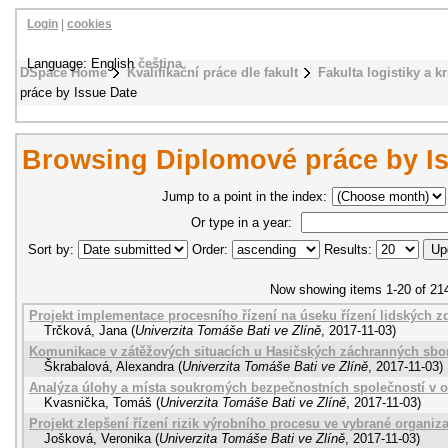
Login
|
cookies
Language: English
čeština
DSpace Home
Kvalifikační práce dle fakult
Fakulta logistiky a k
práce by Issue Date
Browsing Diplomové práce by I
Jump to a point in the index:
Or type in a year:
Sort by:
Order:
Results:
Now showing items 1-20 of 21
Projekt implementace procesního řízení na úseku řízení lidských zd
Trčková, Jana
(
Univerzita Tomáše Bati ve Zlíně
,
2017-11-03
)
Komunikace v zátěžových situacích u Hasičských záchranných sbo
Škrabalová, Alexandra
(
Univerzita Tomáše Bati ve Zlíně
,
2017-11-03
)
Analýza úlohy a místa soukromých bezpečnostních společností v o
Kvasnička, Tomáš
(
Univerzita Tomáše Bati ve Zlíně
,
2017-11-03
)
Projekt zlepšení řízení rizik výrobního procesu ve vybrané organiza
Jošková, Veronika
(
Univerzita Tomáše Bati ve Zlíně
,
2017-11-03
)