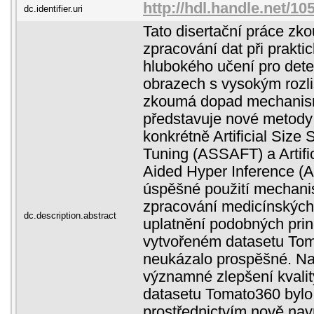
http://hdl.handle.net/1
dc.identifier.uri
Tato disertační práce zk
zpracování dat při prakti
hlubokého učení pro dete
obrazech s vysokým rozl
zkoumá dopad mechanism
představuje nové metody 
konkrétně Artificial Size 
Tuning (ASSAFT) a Artific
Aided Hyper Inference (
úspěšné použití mechani
zpracování medicínských 
dc.description.abstract
uplatnění podobných prin
vytvořeném datasetu To
neukázalo prospěšné. Na
významné zlepšení kvalit
datasetu Tomato360 byl
prostřednictvím nově nav