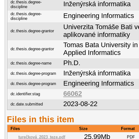
dc.thesis.degree-
Inženýrská informatika
discipline
dc.thesis.degree-
Engineering Informatics
discipline
Univerzita Tomáše Bati ve
dc.thesis.degree-grantor
aplikované informatiky
Tomas Bata University in 
dc.thesis.degree-grantor
Applied Informatics
Ph.D.
dc.thesis.degree-name
Inženýrská informatika
dc.thesis.degree-program
Engineering Informatics
dc.thesis.degree-program
66062
dc.identifier.stag
2023-08-22
dc.date.submitted
Files in this item
Files
Size
Format
25.99Mb
turečková_2023_teze.pdf
PDF