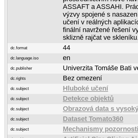
ASSAFT a ASSAHI. Prác
výzvy spojené s nasazen
učení v reálných aplikací
finální navržené řešení v
sklizně rajčat ve skleníku
44
dc.format
en
dc.language.iso
Univerzita Tomáše Bati v
dc.publisher
Bez omezení
dc.rights
Hluboké učení
dc.subject
Detekce objektů
dc.subject
Obrazová data s vysoký
dc.subject
Dataset Tomato360
dc.subject
Mechanismy pozornost
dc.subject