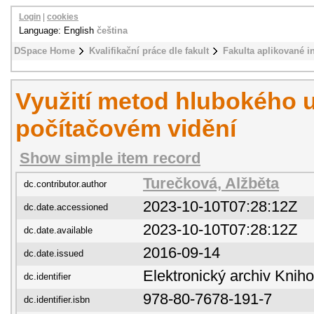
Login
|
cookies
Language: English
čeština
DSpace Home
Kvalifikační práce dle fakult
Fakulta aplikované i
Využití metod hlubokého u
počítačovém vidění
Show simple item record
Turečková, Alžběta
dc.contributor.author
2023-10-10T07:28:12Z
dc.date.accessioned
2023-10-10T07:28:12Z
dc.date.available
2016-09-14
dc.date.issued
Elektronický archiv Kni
dc.identifier
978-80-7678-191-7
dc.identifier.isbn