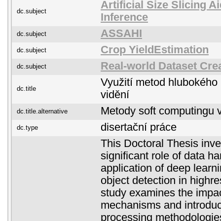
Artificial Size Slicing 
dc.subject
Inference
ASSAHI
dc.subject
Crop YieldEstimation
dc.subject
Real-world Dataset Cre
dc.subject
Využití metod hlubokého
dc.title
vidění
Metody soft computingu 
dc.title.alternative
disertační práce
dc.type
This Doctoral Thesis inve
significant role of data ha
application of deep learn
object detection in highr
study examines the impact
mechanisms and introduc
processing methodologies,