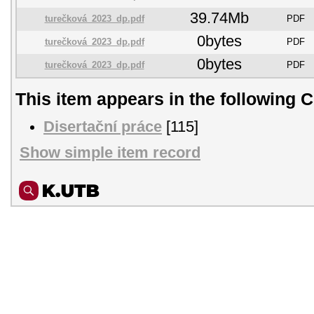
39.74Mb
turečková_2023_dp.pdf
PDF
0bytes
turečková_2023_dp.pdf
PDF
0bytes
turečková_2023_dp.pdf
PDF
This item appears in the following C
Disertační práce
[115]
Show simple item record