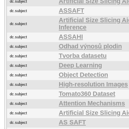
Artificial Size Slicing 
dc.subject
ASSAFT
dc.subject
Artificial Size Slicing 
dc.subject
Inference
ASSAHI
dc.subject
Odhad výnosů plodin
dc.subject
Tvorba datasetu
dc.subject
Deep Learning
dc.subject
Object Detection
dc.subject
High-resolution Images
dc.subject
Tomato360 Dataset
dc.subject
Attention Mechanisms
dc.subject
Artificial Size Slicing 
dc.subject
AS SAFT
dc.subject