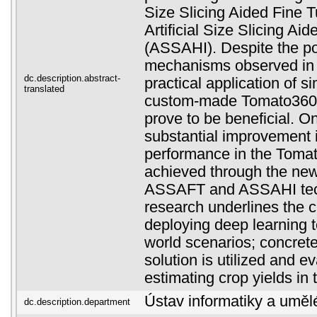
Size Slicing Aided Fine
Artificial Size Slicing Ai
(ASSAHI). Despite the pot
mechanisms observed in 
dc.description.abstract-
practical application of si
translated
custom-made Tomato360 
prove to be beneficial. O
substantial improvement i
performance in the Toma
achieved through the ne
ASSAFT and ASSAHI tec
research underlines the c
deploying deep learning t
world scenarios; concrete
solution is utilized and e
estimating crop yields i
Ústav informatiky a umělé
dc.description.department