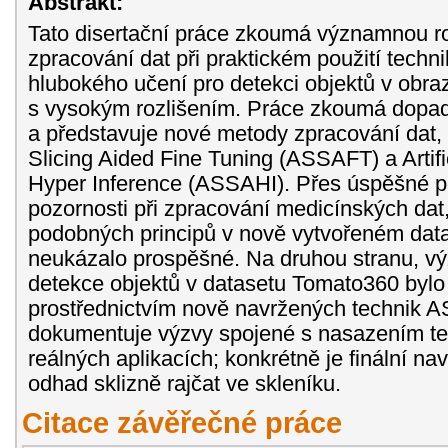
Abstrakt:
Tato disertační práce zkoumá významnou ro
zpracování dat při praktickém použití techni
hlubokého učení pro detekci objektů v obra
s vysokým rozlišením. Práce zkoumá dopa
a představuje nové metody zpracování dat, k
Slicing Aided Fine Tuning (ASSAFT) a Artifi
Hyper Inference (ASSAHI). Přes úspěšné 
pozornosti při zpracování medicínských dat,
podobných principů v nově vytvořeném dat
neukázalo prospěšné. Na druhou stranu, vý
detekce objektů v datasetu Tomato360 byl
prostřednictvím nově navržených technik
dokumentuje výzvy spojené s nasazením te
reálných aplikacích; konkrétně je finální na
odhad sklizně rajčat ve skleníku.
Citace závěřečné práce