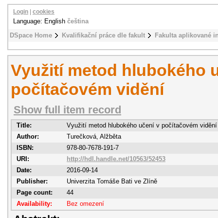
Login
|
cookies
Language: English
čeština
DSpace Home
Kvalifikační práce dle fakult
Fakulta aplikované i
Využití metod hlubokého u
počítačovém vidění
Show full item record
Title:
Využití metod hlubokého učení v počítačovém vidění
Author:
Turečková, Alžběta
ISBN:
978-80-7678-191-7
URI:
http://hdl.handle.net/10563/52453
Date:
2016-09-14
Publisher:
Univerzita Tomáše Bati ve Zlíně
Page count:
44
Availability:
Bez omezení