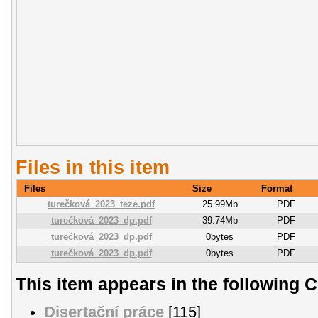
Files in this item
Files
Size
Format
turečková_2023_teze.pdf
25.99Mb
PDF
turečková_2023_dp.pdf
39.74Mb
PDF
turečková_2023_dp.pdf
0bytes
PDF
turečková_2023_dp.pdf
0bytes
PDF
This item appears in the following C
Disertační práce
[115]