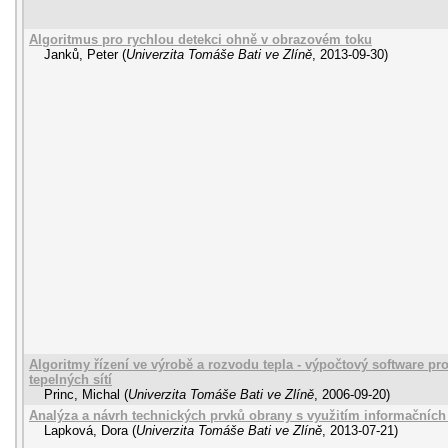
Algoritmus pro rychlou detekci ohně v obrazovém toku
Janků, Peter
(
Univerzita Tomáše Bati ve Zlíně
,
2013-09-30
)
Algoritmy řízení ve výrobě a rozvodu tepla - výpočtový software p
tepelných sítí
Princ, Michal
(
Univerzita Tomáše Bati ve Zlíně
,
2006-09-20
)
Analýza a návrh technických prvků obrany s využitím informačních
Lapková, Dora
(
Univerzita Tomáše Bati ve Zlíně
,
2013-07-21
)