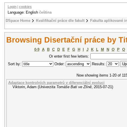
Login
|
cookies
Language: English
čeština
DSpace Home
Kvalifikační práce dle fakult
Fakulta aplikované i
Browsing Disertační práce by Ti
0-9
A
B
C
D
E
F
G
H
I
J
K
L
M
N
O
P
Q
Or enter first few letters:
Sort by:
Order:
Results:
Now showing items 1-20 of 11
Adaptace kontrolních parametrů v diferenciální evoluci
Viktorin, Adam
(
Univerzita Tomáše Bati ve Zlíně
,
2015-07-21
)