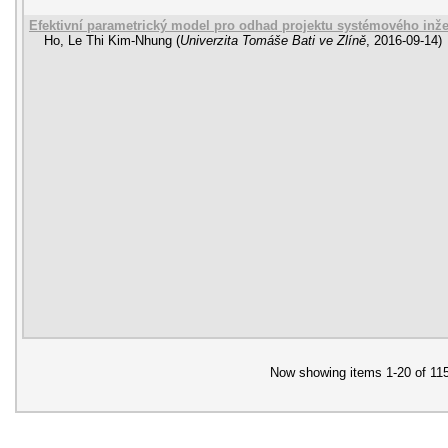
Efektivní parametrický model pro odhad projektu systémového inže
Ho, Le Thi Kim-Nhung
(
Univerzita Tomáše Bati ve Zlíně
,
2016-09-14
)
Now showing items 1-20 of 11