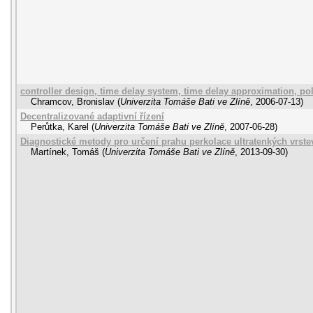
controller design, time delay system, time delay approximation, 
Chramcov, Bronislav
(
Univerzita Tomáše Bati ve Zlíně
,
2006-07-13
)
Decentralizované adaptivní řízení
Perůtka, Karel
(
Univerzita Tomáše Bati ve Zlíně
,
2007-06-28
)
Diagnostické metody pro určení prahu perkolace ultratenkých vrst
Martínek, Tomáš
(
Univerzita Tomáše Bati ve Zlíně
,
2013-09-30
)