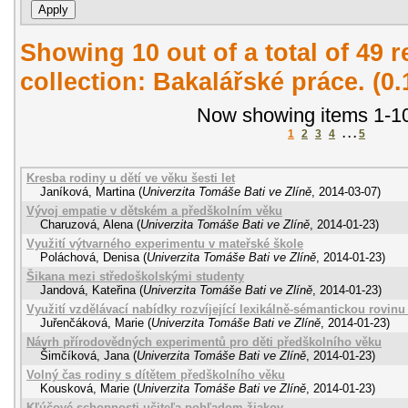
Showing 10 out of a total of 49 r
collection: Bakalářské práce. (0
Now showing items 1-10
1
2
3
4
. . .
5
Kresba rodiny u dětí ve věku šesti let
Janíková, Martina
(
Univerzita Tomáše Bati ve Zlíně
,
2014-03-07
)
Vývoj empatie v dětském a předškolním věku
Charuzová, Alena
(
Univerzita Tomáše Bati ve Zlíně
,
2014-01-23
)
Využití výtvarného experimentu v mateřské škole
Poláchová, Denisa
(
Univerzita Tomáše Bati ve Zlíně
,
2014-01-23
)
Šikana mezi středoškolskými studenty
Jandová, Kateřina
(
Univerzita Tomáše Bati ve Zlíně
,
2014-01-23
)
Využití vzdělávací nabídky rozvíjející lexikálně-sémantickou rovinu
Juřenčáková, Marie
(
Univerzita Tomáše Bati ve Zlíně
,
2014-01-23
)
Návrh přírodovědných experimentů pro děti předškolního věku
Šimčíková, Jana
(
Univerzita Tomáše Bati ve Zlíně
,
2014-01-23
)
Volný čas rodiny s dítětem předškolního věku
Kousková, Marie
(
Univerzita Tomáše Bati ve Zlíně
,
2014-01-23
)
Kľúčové schopnosti učiteľa pohľadom žiakov