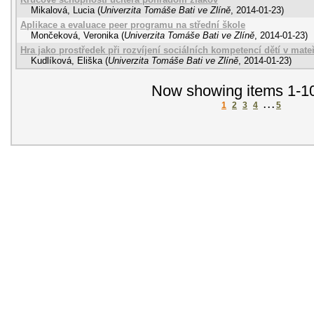
Mikalová, Lucia
(
Univerzita Tomáše Bati ve Zlíně
,
2014-01-23
)
Aplikace a evaluace peer programu na střední škole
Mončeková, Veronika
(
Univerzita Tomáše Bati ve Zlíně
,
2014-01-23
)
Hra jako prostředek při rozvíjení sociálních kompetencí dětí v mate
Kudlíková, Eliška
(
Univerzita Tomáše Bati ve Zlíně
,
2014-01-23
)
Now showing items 1-10
1
2
3
4
. . .
5