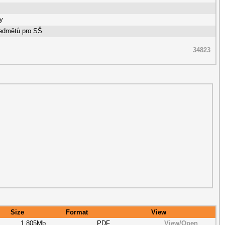
y
ředmětů pro SŠ
34823
Size
Format
View
1.805Mb
PDF
View/
Open