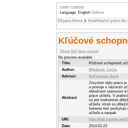
Login
|
cookies
Language: English
čeština
DSpace Home
Kvalifikační práce dle 
Kľúčové schopno
Show full item record
No preview available
Title:
Kľúčové schopnosti uči
Author:
Mikalová, Lucia
Advisor:
Kočvarová, Ilona
Zmyslom tejto práce je 
a postoje s názorom uči
obtiažnom stanovení kri
práce učiteľa. V praktic
Abstract:
sú pre hodnotenie dôle
učiteľa, ktoré sú dôlež
šetrenia tiež poskytujú
učiteľa a naopak.
URI:
http://hdl.handle.net/
Date:
2014-01-23