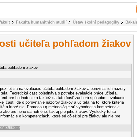
fakult
Fakulta humanitních studií
Ústav školní pedagogiky
Bakal
sti učiteľa pohľadom žiakov
teľa pohľadom žiakov
pozrieť sa na evaluáciu učiteľa pohľadom žiakov a porovnať ich názory
teľa. Teoretická časť pojednáva o potrebe evaluácie práce učiteľa,
térií pre hodnotenie a taktiež sa táto časť zaoberá spôsobmi evaluácie
kej časti ide o porovnanie názorov žiakov a učiteľa na to, ktoré kritériá
žité a ktoré nie. Pomocou q-metodológie sú vyhodnotia kompetencie
ité ako pre neho samotného, tak aj pre jeho žiakov. Výsledky tohto
 informácie o kompetenciách, ktoré sú dôležité pre žiakov ale nie pre
10563/29000