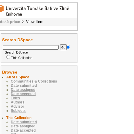
ářské práce
View Item
Search DSpace
Search DSpace
This Collection
Browse
All of DSpace
Communities & Collections
Date submitted
Date assigned
Date accepted
Titles
Authors
Advisor
Subjects
This Collection
Date submitted
Date assigned
Date accepted