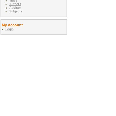
Titles
Authors
Advisor
Subjects
My Account
Login