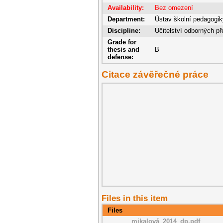
Availability:
Bez omezení
Department:
Ústav školní pedagogik
Discipline:
Učitelství odborných p
Grade for
thesis and
B
defense:
Citace závěřečné práce
Files in this item
Files
mikalová_2014_dp.pdf