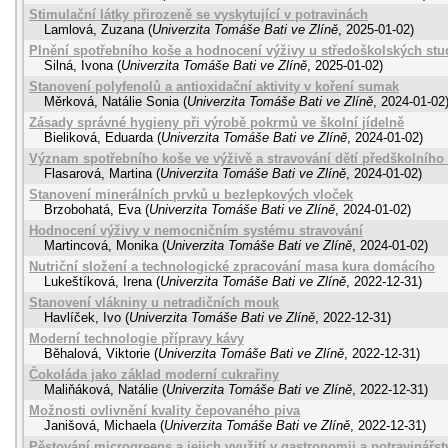
Stimulační látky přirozeně se vyskytující v potravinách
Lamlová, Zuzana
(
Univerzita Tomáše Bati ve Zlíně
,
2025-01-02
)
Plnění spotřebního koše a hodnocení výživy u středoškolských stu
Silná, Ivona
(
Univerzita Tomáše Bati ve Zlíně
,
2025-01-02
)
Stanovení polyfenolů a antioxidační aktivity v koření sumak
Měrková, Natálie Sonia
(
Univerzita Tomáše Bati ve Zlíně
,
2024-01-02
Zásady správné hygieny při výrobě pokrmů ve školní jídelně
Bieliková, Eduarda
(
Univerzita Tomáše Bati ve Zlíně
,
2024-01-02
)
Význam spotřebního koše ve výživě a stravování dětí předškolního
Flasarová, Martina
(
Univerzita Tomáše Bati ve Zlíně
,
2024-01-02
)
Stanovení minerálních prvků u bezlepkových vloček
Brzobohatá, Eva
(
Univerzita Tomáše Bati ve Zlíně
,
2024-01-02
)
Hodnocení výživy v nemocničním systému stravování
Martincová, Monika
(
Univerzita Tomáše Bati ve Zlíně
,
2024-01-02
)
Nutriční složení a technologické zpracování masa kura domácího
Lukeštíková, Irena
(
Univerzita Tomáše Bati ve Zlíně
,
2022-12-31
)
Stanovení vlákniny u netradičních mouk
Havlíček, Ivo
(
Univerzita Tomáše Bati ve Zlíně
,
2022-12-31
)
Moderní technologie přípravy kávy
Běhalová, Viktorie
(
Univerzita Tomáše Bati ve Zlíně
,
2022-12-31
)
Čokoláda jako základ moderní cukrařiny
Maliňáková, Natálie
(
Univerzita Tomáše Bati ve Zlíně
,
2022-12-31
)
Možnosti ovlivnění kvality čepovaného piva
Janišová, Michaela
(
Univerzita Tomáše Bati ve Zlíně
,
2022-12-31
)
Pěstování microgreens a jejich využití v gastronomii a potravinářst