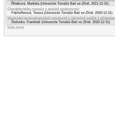
Řiháková, Markéta
(
Univerzita Tomáše Bati ve Zlíně
,
2021-12-31
)
Charakteristika surovin v asijské gastronomii
Pakhofferová, Tereza
(
Univerzita Tomáše Bati ve Zlíně
,
2020-12-31
)
Sledování technologických vlastností u játrových paštik s přídavke
Štefunko, František
(
Univerzita Tomáše Bati ve Zlíně
,
2020-12-31
)
View more