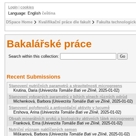
Login
|
cookies
Language: English
čeština
DSpace Home
Kvalifikační práce dle fakult
Fakulta technologick
Bakalářské práce
Search within this collection:
Recent Submissions
Stanovení nutričních parametrů a stravitelnosti microgreens
Krutina, Daria
(
Univerzita Tomáše Bati ve Zlíně
,
2025-01-02
)
Stanovení vybraných parametrů v bílých vínech různých odrůd
Michenková, Barbora
(
Univerzita Tomáše Bati ve Zlíně
,
2025-01-02
)
Stanovení polyfenolů a antioxidační aktivity v lucumě
Ershova, Arina
(
Univerzita Tomáše Bati ve Zlíně
,
2025-01-02
)
Obsah minerálních prvků a biologicky aktivních látek microgreens
Franková, Ema
(
Univerzita Tomáše Bati ve Zlíně
,
2025-01-02
)
Nutriční význam naklíčených semen
Miškarová, Barbora
(
Univerzita Tomáše Bati ve Zlíně
,
2025-01-02
)