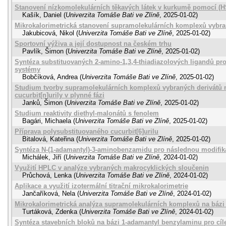
Stanovení nízkomolekulárních těkavých látek v kurkumě pomocí 
Kašík, Daniel
(
Univerzita Tomáše Bati ve Zlíně
,
2025-01-02
)
Mikrokalorimetrická stanovení supramolekulárních komplexů vybra
Jakubicová, Nikol
(
Univerzita Tomáše Bati ve Zlíně
,
2025-01-02
)
Sportovní výživa a její dostupnost na českém trhu
Pavlík, Šimon
(
Univerzita Tomáše Bati ve Zlíně
,
2025-01-02
)
Syntéza substituovaných 2-amino-1,3,4-thiadiazolových ligandů pro
systémy
Bobčíková, Andrea
(
Univerzita Tomáše Bati ve Zlíně
,
2025-01-02
)
Studium tvorby supramolekulárních komplexů vybraných derivátů n
cucurbit[n]urily v plynné fázi
Janků, Šimon
(
Univerzita Tomáše Bati ve Zlíně
,
2025-01-02
)
Studium reaktivity diethyl-malonátů s fenolem
Bagári, Michaela
(
Univerzita Tomáše Bati ve Zlíně
,
2025-01-02
)
Příprava polysubstituovaného cucurbit[6]urilu
Bitalová, Kateřina
(
Univerzita Tomáše Bati ve Zlíně
,
2025-01-02
)
Syntéza N-(1-adamantyl)-3-aminobenzamidu pro následnou modifikac
Michálek, Jiří
(
Univerzita Tomáše Bati ve Zlíně
,
2024-01-02
)
Využití HPLC v analýze vybraných makrocyklických sloučenin
Průchová, Lenka
(
Univerzita Tomáše Bati ve Zlíně
,
2024-01-02
)
Aplikace a využití izotermální titrační mikrokalorimetrie
Jančaříková, Nela
(
Univerzita Tomáše Bati ve Zlíně
,
2024-01-02
)
Mikrokalorimetrická analýza supramolekulárních komplexů na bá
Turtáková, Zdenka
(
Univerzita Tomáše Bati ve Zlíně
,
2024-01-02
)
Syntéza stavebních bloků na bázi 1-adamantyl benzylaminu pro cíle