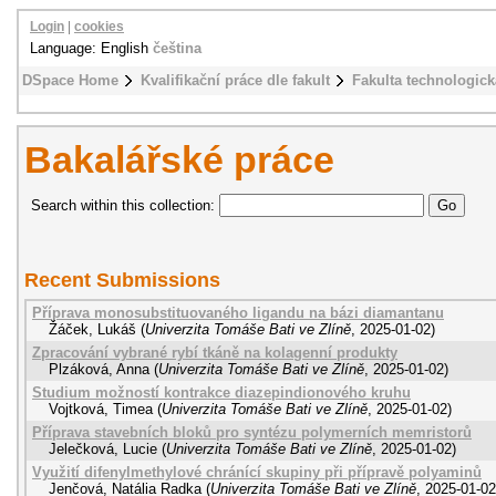
Login
|
cookies
Language: English
čeština
DSpace Home
Kvalifikační práce dle fakult
Fakulta technologick
Bakalářské práce
Search within this collection:
Recent Submissions
Příprava monosubstituovaného ligandu na bázi diamantanu
Žáček, Lukáš
(
Univerzita Tomáše Bati ve Zlíně
,
2025-01-02
)
Zpracování vybrané rybí tkáně na kolagenní produkty
Plzáková, Anna
(
Univerzita Tomáše Bati ve Zlíně
,
2025-01-02
)
Studium možností kontrakce diazepindionového kruhu
Vojtková, Timea
(
Univerzita Tomáše Bati ve Zlíně
,
2025-01-02
)
Příprava stavebních bloků pro syntézu polymerních memristorů
Jelečková, Lucie
(
Univerzita Tomáše Bati ve Zlíně
,
2025-01-02
)
Využití difenylmethylové chránící skupiny při přípravě polyaminů
Jenčová, Natália Radka
(
Univerzita Tomáše Bati ve Zlíně
,
2025-01-02