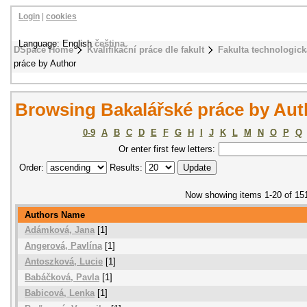
Login
|
cookies
Language: English
čeština
DSpace Home
Kvalifikační práce dle fakult
Fakulta technologick
práce by Author
Browsing Bakalářské práce by Aut
0-9
A
B
C
D
E
F
G
H
I
J
K
L
M
N
O
P
Q
Or enter first few letters:
Order:
Results:
Now showing items 1-20 of 15
Authors Name
Adámková, Jana
[1]
Angerová, Pavlína
[1]
Antoszková, Lucie
[1]
Babáčková, Pavla
[1]
Babicová, Lenka
[1]