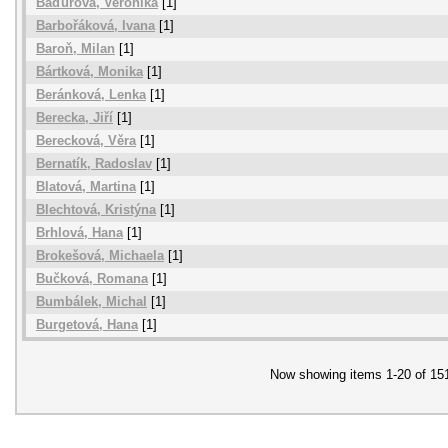
Baďurová, Veronika
[1]
Barbořáková, Ivana
[1]
Baroň, Milan
[1]
Bártková, Monika
[1]
Beránková, Lenka
[1]
Berecka, Jiří
[1]
Berecková, Věra
[1]
Bernatík, Radoslav
[1]
Blatová, Martina
[1]
Blechtová, Kristýna
[1]
Brhlová, Hana
[1]
Brokešová, Michaela
[1]
Bučková, Romana
[1]
Bumbálek, Michal
[1]
Burgetová, Hana
[1]
Now showing items 1-20 of 15