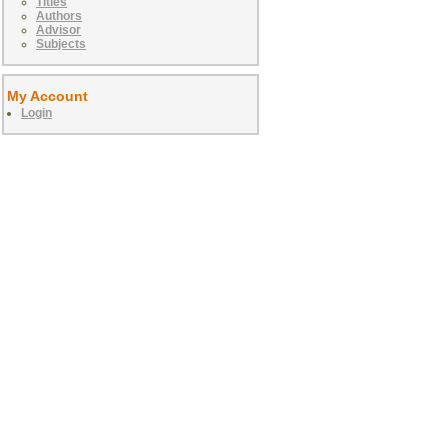
Titles
Authors
Advisor
Subjects
My Account
Login