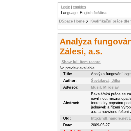
Login
|
cookies
Language: English
čeština
DSpace Home
Kvalifikační práce dle 
Analýza fungování
Zálesí, a.s.
Show full item record
No preview available
Title:
Analýza fungování logis
Author:
Ševčíková, Jitka
Advisor:
Musil, Miroslav
Bakalářská práce se zab
navrhnout možná opatřen
Abstract:
teoreticky popsána podn
jednávek a řízení výrob
a.s. a navrženo řešení z
URI:
http://hdl.handle.net/
Date:
2009-05-27