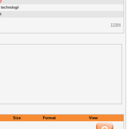
ty
 technologií
t
13304
Size
Format
View