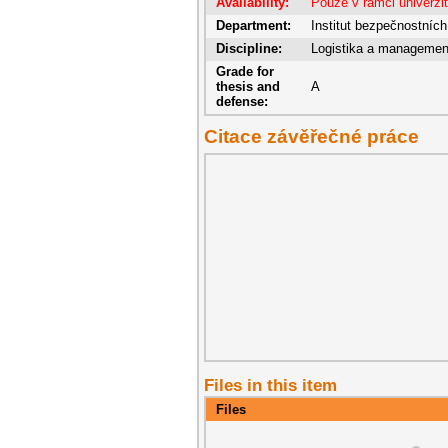
Availability:
Pouze v rámci univerzi
Department:
Institut bezpečnostních
Discipline:
Logistika a managemen
Grade for
thesis and
A
defense:
Citace závěřečné práce
Files in this item
Files