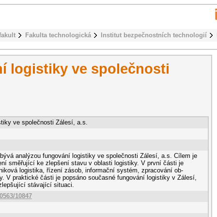
fakult
Fakulta technologická
Institut bezpečnostních technologií
 logistiky ve společnosti
tiky ve společnosti Zálesí, a.s.
ývá analýzou fungování logistiky ve společnosti Zálesí, a.s. Cílem je
í směřující ke zlepšení stavu v oblasti logistiky. V první části je
iková logistika, řízení zásob, informační systém, zpracování ob-
y. V praktické části je popsáno současné fungování logistiky v Zálesí,
lepšující stávající situaci.
10563/10847