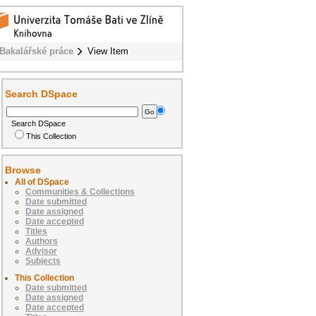
Bakalářské práce
View Item
Search DSpace
Search DSpace
This Collection
Browse
All of DSpace
Communities & Collections
Date submitted
Date assigned
Date accepted
Titles
Authors
Advisor
Subjects
This Collection
Date submitted
Date assigned
Date accepted