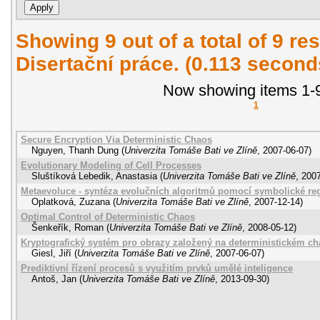
Showing 9 out of a total of 9 res
Disertační práce. (0.113 second
Now showing items 1-9
1
Secure Encryption Via Deterministic Chaos
Nguyen, Thanh Dung
(
Univerzita Tomáše Bati ve Zlíně
,
2007-06-07
)
Evolutionary Modeling of Cell Processes
Sluštíková Lebedik, Anastasia
(
Univerzita Tomáše Bati ve Zlíně
,
2007
Metaevoluce - syntéza evolučních algoritmů pomocí symbolické re
Oplatková, Zuzana
(
Univerzita Tomáše Bati ve Zlíně
,
2007-12-14
)
Optimal Control of Deterministic Chaos
Šenkeřík, Roman
(
Univerzita Tomáše Bati ve Zlíně
,
2008-05-12
)
Kryptografický systém pro obrazy založený na deterministickém c
Giesl, Jiří
(
Univerzita Tomáše Bati ve Zlíně
,
2007-06-07
)
Prediktivní řízení procesů s využitím prvků umělé inteligence
Antoš, Jan
(
Univerzita Tomáše Bati ve Zlíně
,
2013-09-30
)