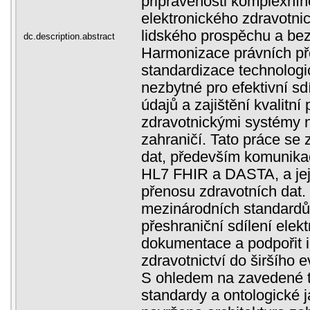
připravenosti komplexní
elektronického zdravotnict
lidského prospěchu a bez
dc.description.abstract
Harmonizace právních př
standardizace technolog
nezbytné pro efektivní sd
údajů a zajištění kvalitní
zdravotnickými systémy ne
zahraničí. Tato práce se
dat, především komunika
HL7 FHIR a DASTA, a jeji
přenosu zdravotních dat.
mezinárodních standardů
přeshraniční sdílení elek
dokumentace a podpořit 
zdravotnictví do širšího 
S ohledem na zavedené t
standardy a ontologické 