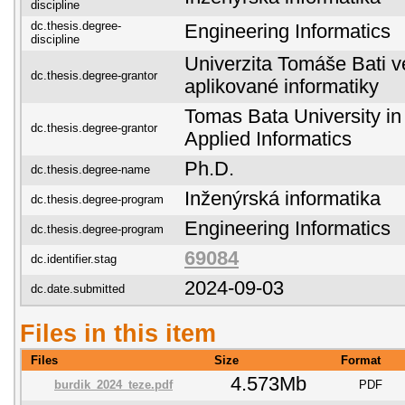
discipline
dc.thesis.degree-
Engineering Informatics
discipline
Univerzita Tomáše Bati ve
dc.thesis.degree-grantor
aplikované informatiky
Tomas Bata University in 
dc.thesis.degree-grantor
Applied Informatics
Ph.D.
dc.thesis.degree-name
Inženýrská informatika
dc.thesis.degree-program
Engineering Informatics
dc.thesis.degree-program
69084
dc.identifier.stag
2024-09-03
dc.date.submitted
Files in this item
Files
Size
Format
4.573Mb
burdik_2024_teze.pdf
PDF