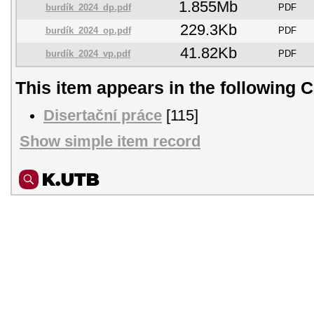
1.855Mb
burdík_2024_dp.pdf
PDF
229.3Kb
burdík_2024_op.pdf
PDF
41.82Kb
burdík_2024_vp.pdf
PDF
This item appears in the following C
Disertační práce
[115]
Show simple item record