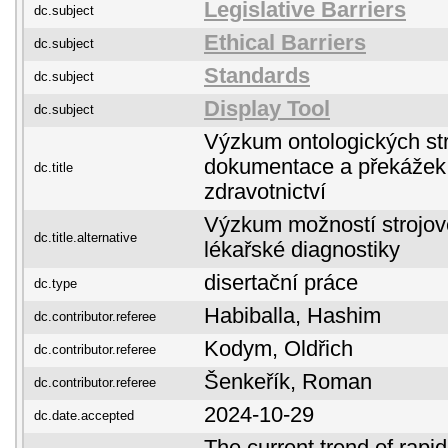
Legislative Barriers
dc.subject
Ethical Barriers
dc.subject
Standards
dc.subject
Display Tool
dc.subject
Výzkum ontologických str
dokumentace a překážek d
dc.title
zdravotnictví
Výzkum možností strojov
dc.title.alternative
lékařské diagnostiky
disertační práce
dc.type
Habiballa, Hashim
dc.contributor.referee
Kodym, Oldřich
dc.contributor.referee
Šenkeřík, Roman
dc.contributor.referee
2024-10-29
dc.date.accepted