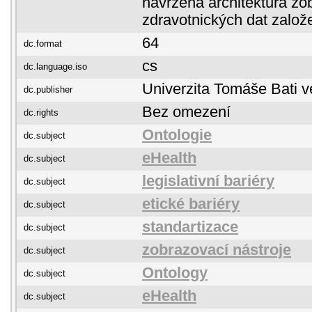
navržena architektura zo
zdravotnických dat zalo
64
dc.format
cs
dc.language.iso
Univerzita Tomáše Bati v
dc.publisher
Bez omezení
dc.rights
Ontologie
dc.subject
eHealth
dc.subject
legislativní bariéry
dc.subject
etické bariéry
dc.subject
standartizace
dc.subject
zobrazovací nástroje
dc.subject
Ontology
dc.subject
eHealth
dc.subject