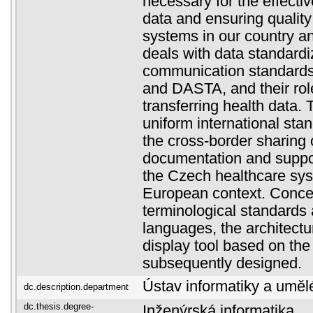
necessary for the effectiv
data and ensuring quality
systems in our country a
deals with data standardi
communication standard
and DASTA, and their role
transferring health data. 
uniform international stan
the cross-border sharing o
documentation and support
the Czech healthcare sys
European context. Concer
terminological standards 
languages, the architectu
display tool based on the
subsequently designed.
Ústav informatiky a umělé
dc.description.department
dc.thesis.degree-
Inženýrská informatika