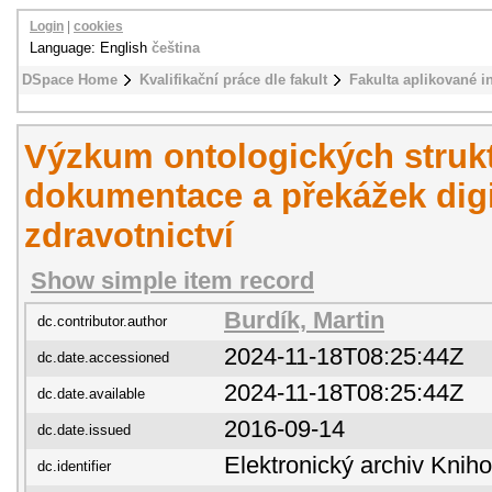
Login
|
cookies
Language: English
čeština
DSpace Home
Kvalifikační práce dle fakult
Fakulta aplikované i
Výzkum ontologických strukt
dokumentace a překážek digi
zdravotnictví
Show simple item record
Burdík, Martin
dc.contributor.author
2024-11-18T08:25:44Z
dc.date.accessioned
2024-11-18T08:25:44Z
dc.date.available
2016-09-14
dc.date.issued
Elektronický archiv Kni
dc.identifier