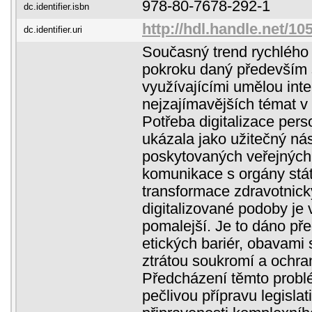
978-80-7678-292-1
dc.identifier.isbn
http://hdl.handle.net/1
dc.identifier.uri
Současný trend rychlého
pokroku daný především
využívajícími umělou inte
nejzajímavějších témat v o
Potřeba digitalizace pers
ukázala jako užitečný nás
poskytovaných veřejných
komunikace s orgány stát
transformace zdravotnick
digitalizované podoby je
pomalejší. Je to dáno p
etických bariér, obavami 
ztrátou soukromí a ochra
Předcházení těmto prob
pečlivou přípravu legislat