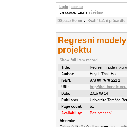
Login
|
cookies
Language: English
čeština
DSpace Home
Kvalifikační práce dle 
Regresní modely 
projektu
Show full item record
Title:
Regresní modely pro o
Author:
Huynh Thai, Hoc
ISBN:
978-80-7678-221-1
URI:
http://hdl.handle.net
Date:
2016-09-14
Publisher:
Univerzita Tomáše Bat
Page count:
51
Availability:
Bez omezení
Abstrakt:
Odhad úsilí při vývoji softwaru, resp. o