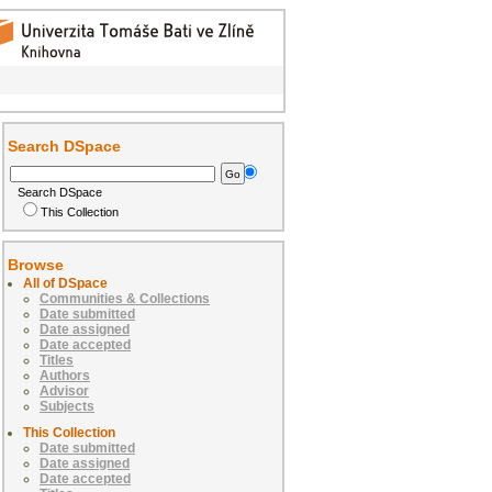
Search DSpace
Search DSpace
This Collection
Browse
All of DSpace
Communities & Collections
Date submitted
Date assigned
Date accepted
Titles
Authors
Advisor
Subjects
This Collection
Date submitted
Date assigned
Date accepted