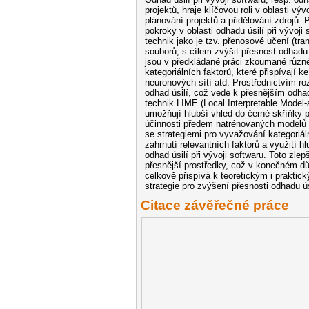
projektů, hraje klíčovou roli v oblasti vý
plánování projektů a přidělování zdrojů.
pokroky v oblasti odhadu úsilí při vývoj
technik jako je tzv. přenosové učení (tra
souborů, s cílem zvýšit přesnost odhadu
jsou v předkládané práci zkoumané různé 
kategoriálních faktorů, které přispívají 
neuronových sítí atd. Prostřednictvím roz
odhad úsilí, což vede k přesnějším odha
technik LIME (Local Interpretable Model
umožňují hlubší vhled do černé skříňky
účinnosti předem natrénovaných modelů a
se strategiemi pro vyvažování kategoriál
zahrnutí relevantních faktorů a využití 
odhad úsilí při vývoji softwaru. Toto zl
přesnější prostředky, což v konečném dů
celkově přispívá k teoretickým i praktic
strategie pro zvýšení přesnosti odhadu ús
Citace závěřečné práce