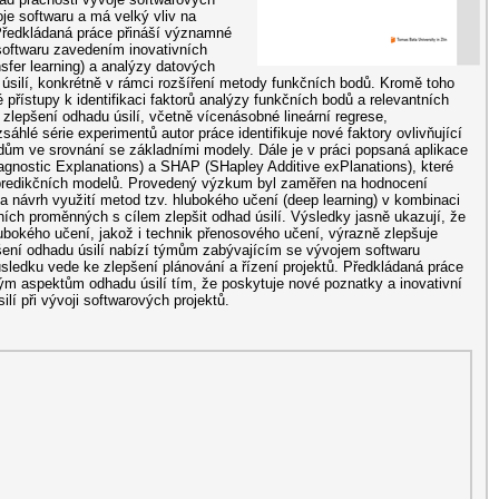
voje softwaru a má velký vliv na
 Předkládaná práce přináší významné
i softwaru zavedením inovativních
nsfer learning) a analýzy datových
 úsilí, konkrétně v rámci rozšíření metody funkčních bodů. Kromě toho
přístupy k identifikaci faktorů analýzy funkčních bodů a relevantních
ke zlepšení odhadu úsilí, včetně vícenásobné lineární regrese,
sáhlé série experimentů autor práce identifikuje nové faktory ovlivňující
dům ve srovnání se základními modely. Dále je v práci popsaná aplikace
-agnostic Explanations) a SHAP (SHapley Additive exPlanations), které
 predikčních modelů. Provedený výzkum byl zaměřen na hodnocení
 návrh využití metod tzv. hlubokého učení (deep learning) v kombinaci
ních proměnných s cílem zlepšit odhad úsilí. Výsledky jasně ukazují, že
hlubokého učení, jakož i technik přenosového učení, výrazně zlepšuje
epšení odhadu úsilí nabízí týmům zabývajícím se vývojem softwaru
sledku vede ke zlepšení plánování a řízení projektů. Předkládaná práce
kým aspektům odhadu úsilí tím, že poskytuje nové poznatky a inovativní
ilí při vývoji softwarových projektů.