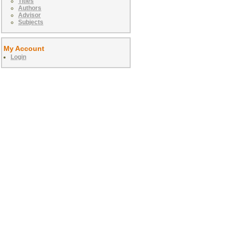
Titles
Authors
Advisor
Subjects
My Account
Login