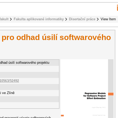
fakult
Fakulta aplikované informatiky
Disertační práce
View Item
pro odhad úsilí softwarového
dhad úsilí softwarového projektu
/10563/52492
i ve Zlíně
dhad pracnosti vývoje softwarových