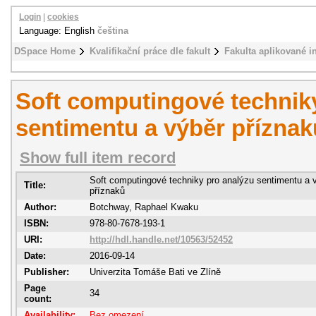
Login
|
cookies
Language: English
čeština
DSpace Home
Kvalifikační práce dle fakult
Fakulta aplikované i
Soft computingové technik
sentimentu a výběr příznak
Show full item record
Soft computingové techniky pro analýzu sentimentu a 
Title:
příznaků
Author:
Botchway, Raphael Kwaku
ISBN:
978-80-7678-193-1
URI:
http://hdl.handle.net/10563/52452
Date:
2016-09-14
Publisher:
Univerzita Tomáše Bati ve Zlíně
Page
34
count:
Availability:
Bez omezení