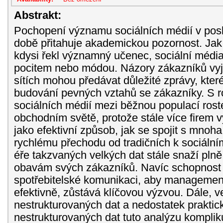
Abstrakt:
Pochopení významu sociálních médií v pos
době přitahuje akademickou pozornost. Jak
kdysi řekl významný učenec, sociální média
pocitem nebo módou. Názory zákazníků vyj
sítích mohou předávat důležité zprávy, kte
budování pevných vztahů se zákazníky. S 
sociálních médií mezi běžnou populací roste 
obchodním světě, protože stále více firem 
jako efektivní způsob, jak se spojit s mnoha
rychlému přechodu od tradičních k sociální
éře takzvaných velkých dat stále snaží pl
obavám svých zákazníků. Navíc schopnost 
spotřebitelské komunikaci, aby managemen
efektivně, zůstává klíčovou výzvou. Dále, 
nestrukturovaných dat a nedostatek praktic
nestrukturovaných dat tuto analýzu kompliku