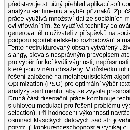
představuje stručný přehled aplikací soft c
analýzu sentimentu a výběr příznaků. Zpočá
práce využívá množství dat ze sociálních m
ovlivňování tím, že využívá techniky dolová
generovaného uživateli z příspěvků na sociá
podporu spotřebitelského rozhodování a m
Tento nestrukturovaný obsah vytvářený uživ
slangy, slova s nesprávným pravopisem atd
pro výběr funkcí kvůli vágnosti, nepřesnost
které jsou v něm obsaženy. V důsledku toh
řešení založené na metaheuristickém algor
Optimization (PSO) pro optimální výběr te
analýzy sentimentu, aby se zvýšila přesnos
Druhá část disertační práce kombinuje tech
s úhlovou modulací pro řešení problému výb
selection). Při hodnocení výkonnosti navrže
osmnáct klasických datových sad strojového
potvrzují konkurenceschopnost a vynikajíc