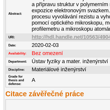
a přípravu struktur v polymerní
expozice elektronovým svazkem.
Abstract:
procesu vyvolávání rezistu a vyh
pomocí optického mikroskopu, 
profilemetru a mikroskopu atomár
http://hdl.handle.net/10563/490
URI:
2020-02-03
Date:
Bez omezení
Availability:
Ústav fyziky a mater. inženýrství
Department:
Materiálové inženýrství
Discipline:
Grade for
A
thesis and
defense:
Citace závěřečné práce