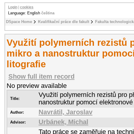
Login
|
cookies
Language: English
čeština
DSpace Home
Kvalifikační práce dle fakult
Fakulta technologick
Využití polymerních rezistů 
mikro a nanostruktur pomocí
litografie
Show full item record
No preview available
Využití polymerních rezistů pro p
Title:
nanostruktur pomocí elektronové l
Navrátil, Jaroslav
Author:
Urbánek, Michal
Advisor:
Tato práce se zaměřuje na technik