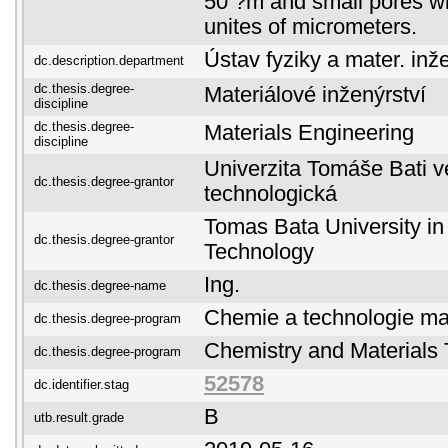
50 ?m and small pores wi
unites of micrometers.
Ústav fyziky a mater. inž
dc.description.department
dc.thesis.degree-
Materiálové inženýrství
discipline
dc.thesis.degree-
Materials Engineering
discipline
Univerzita Tomáše Bati ve
dc.thesis.degree-grantor
technologická
Tomas Bata University in 
dc.thesis.degree-grantor
Technology
Ing.
dc.thesis.degree-name
Chemie a technologie mat
dc.thesis.degree-program
Chemistry and Materials
dc.thesis.degree-program
52578
dc.identifier.stag
B
utb.result.grade