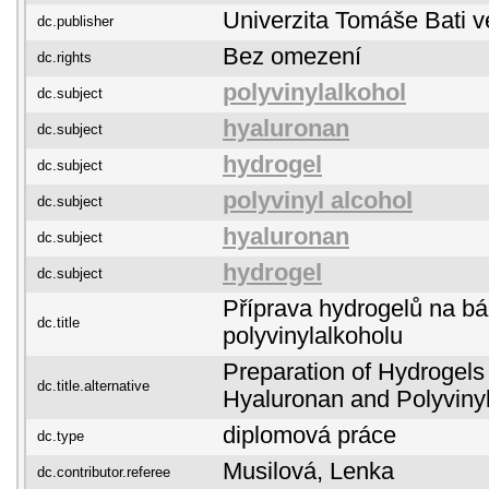
Univerzita Tomáše Bati v
dc.publisher
Bez omezení
dc.rights
polyvinylalkohol
dc.subject
hyaluronan
dc.subject
hydrogel
dc.subject
polyvinyl alcohol
dc.subject
hyaluronan
dc.subject
hydrogel
dc.subject
Příprava hydrogelů na bá
dc.title
polyvinylalkoholu
Preparation of Hydrogels
dc.title.alternative
Hyaluronan and Polyvinyl
diplomová práce
dc.type
Musilová, Lenka
dc.contributor.referee