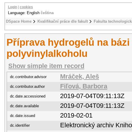
Login
|
cookies
Language: English
čeština
DSpace Home
Kvalifikační práce dle fakult
Fakulta technologick
Příprava hydrogelů na bázi
polyvinylalkoholu
Show simple item record
Mráček, Aleš
dc.contributor.advisor
Fiľová, Barbora
dc.contributor.author
2019-07-04T09:11:13Z
dc.date.accessioned
2019-07-04T09:11:13Z
dc.date.available
2019-02-01
dc.date.issued
Elektronický archiv Kni
dc.identifier