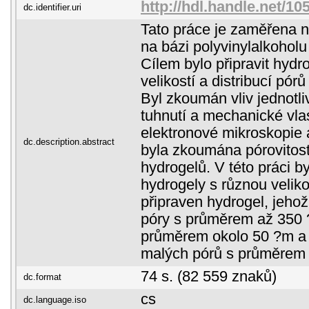
http://hdl.handle.net/1
dc.identifier.uri
Tato práce je zaměřena n
na bázi polyvinylalkoholu
Cílem bylo připravit hyd
velikostí a distribucí pórů
Byl zkoumán vliv jednotl
tuhnutí a mechanické vla
elektronové mikroskopie 
dc.description.abstract
byla zkoumána pórovitost
hydrogelů. V této práci b
hydrogely s různou veliko
připraven hydrogel, jehož 
póry s průměrem až 350 ?
průměrem okolo 50 ?m a 
malých pórů s průměrem 
74 s. (82 559 znaků)
dc.format
cs
dc.language.iso