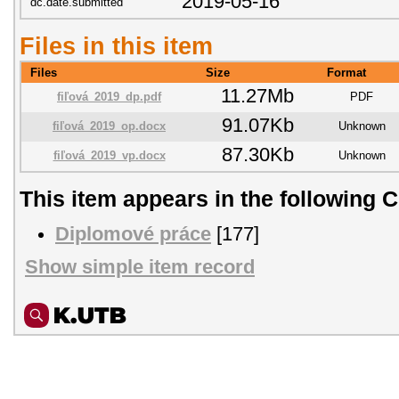
2019-05-16
dc.date.submitted
Files in this item
Files
Size
Format
11.27Mb
fiľová_2019_dp.pdf
PDF
91.07Kb
fiľová_2019_op.docx
Unknown
87.30Kb
fiľová_2019_vp.docx
Unknown
This item appears in the following C
Diplomové práce
[177]
Show simple item record