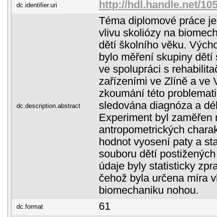
http://hdl.handle.net/1
dc.identifier.uri
Téma diplomové práce je
vlivu skoliózy na biomec
dětí školního věku. Vých
bylo měření skupiny dětí 
ve spolupráci s rehabilit
zařízeními ve Zlíně a ve 
zkoumání této problemati
sledována diagnóza a dél
dc.description.abstract
Experiment byl zaměřen 
antropometrických charak
hodnot vyosení paty a st
souboru dětí postižených
údaje byly statisticky zp
čehož byla určena míra vl
biomechaniku nohou.
61
dc.format