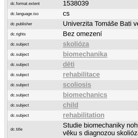
1538039
dc.format.extent
cs
dc.language.iso
Univerzita Tomáše Bati v
dc.publisher
Bez omezení
dc.rights
skolióza
dc.subject
biomechanika
dc.subject
děti
dc.subject
rehabilitace
dc.subject
scoliosis
dc.subject
biomechanics
dc.subject
child
dc.subject
rehabilitation
dc.subject
Studie biomechaniky nohy
dc.title
věku s diagnozou skolióz