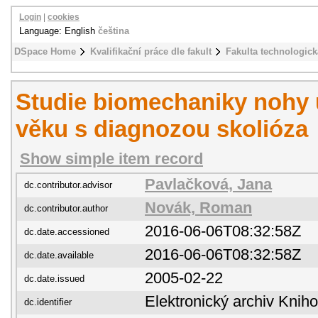
Login
|
cookies
Language: English
čeština
DSpace Home
Kvalifikační práce dle fakult
Fakulta technologick
Studie biomechaniky nohy u
věku s diagnozou skolióza
Show simple item record
Pavlačková, Jana
dc.contributor.advisor
Novák, Roman
dc.contributor.author
2016-06-06T08:32:58Z
dc.date.accessioned
2016-06-06T08:32:58Z
dc.date.available
2005-02-22
dc.date.issued
Elektronický archiv Kni
dc.identifier