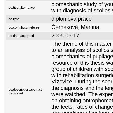
biomechanic study of you
dc.title.alternative
with diagnosis of scoliosi
diplomová práce
dc.type
Černeková, Martina
dc.contributor.referee
2005-06-17
dc.date.accepted
The theme of this master 
to an analysis of scoliosis
biomechanics of pupilage
resource of this thesis w
group of children with sco
with rehabilitation surgeri
Vizovice. During the sear
the diagnosis and the leng
dc.description.abstract-
translated
were watched. The exper
on obtaining antrophometi
the feets, rates of change