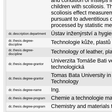
and condition of insteps i
children with scoliosis. T
scoliosis effect measure
pursuant to adventitious 
processed by statistic m
Ústav inženýrství a hygi
dc.description.department
dc.thesis.degree-
Technologie kůže, plastů
discipline
dc.thesis.degree-
Technology of leather, pl
discipline
Univerzita Tomáše Bati ve
dc.thesis.degree-grantor
technologická
Tomas Bata University in 
dc.thesis.degree-grantor
Technology
Ing.
dc.thesis.degree-name
Chemie a technologie mat
dc.thesis.degree-program
Chemistry and materials 
dc.thesis.degree-program