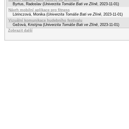
Byrtus, Radoslav
(
Univerzita Tomáše Bati ve Zlíně
,
2023-11-01
)
Návrh mobilní aplikace pro fitness
Lörinczová, Monika
(
Univerzita Tomáše Bati ve Zlíně
,
2023-11-01
)
Vizuální komunikace hudebního festivalu
Gežová, Kristýna
(
Univerzita Tomáše Bati ve Zlíně
,
2023-11-01
)
Zobrazit další