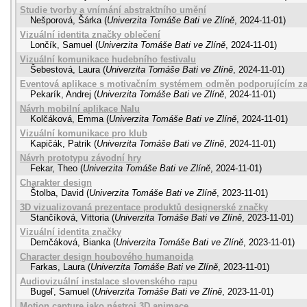
Studie tvorby a vnímání abstraktního umění
Nešporová, Šárka
(
Univerzita Tomáše Bati ve Zlíně
,
2024-11-01
)
Vizuální identita značky oblečení
Lončík, Samuel
(
Univerzita Tomáše Bati ve Zlíně
,
2024-11-01
)
Vizuální komunikace hudebního festivalu
Šebestová, Laura
(
Univerzita Tomáše Bati ve Zlíně
,
2024-11-01
)
Eventová aplikace s motivačním systémem odměn podporujícím zap
Pekarík, Andrej
(
Univerzita Tomáše Bati ve Zlíně
,
2024-11-01
)
Návrh mobilní aplikace Nalu
Kolčáková, Emma
(
Univerzita Tomáše Bati ve Zlíně
,
2024-11-01
)
Vizuální komunikace pro klub
Kapičák, Patrik
(
Univerzita Tomáše Bati ve Zlíně
,
2024-11-01
)
Návrh prototypu závodní hry
Fekar, Theo
(
Univerzita Tomáše Bati ve Zlíně
,
2024-11-01
)
Charakter design
Štolba, David
(
Univerzita Tomáše Bati ve Zlíně
,
2023-11-01
)
3D vizualizovaná prezentace produktů designerské značky
Stančíková, Vittoria
(
Univerzita Tomáše Bati ve Zlíně
,
2023-11-01
)
Vizuální identita značky
Demčáková, Bianka
(
Univerzita Tomáše Bati ve Zlíně
,
2023-11-01
)
Character design houbového humanoida
Farkas, Laura
(
Univerzita Tomáše Bati ve Zlíně
,
2023-11-01
)
Audiovizuální instalace slovenského rapu
Bugeľ, Samuel
(
Univerzita Tomáše Bati ve Zlíně
,
2023-11-01
)
Motion capture jako nástroj 3D animace