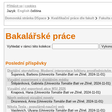
Přihlásit se
|
cookies
Jazyk:
English
čeština
Domovská stránka DSpace
Kvalifikační práce dle fakult
Fakulta
Bakalářské práce
Vyhledat v rámci této kolekce:
Poslední příspěvky
Digitální storytelling: Moderní interpretace folkloru prostřednictv
Šujanová, Barbora
(
Univerzita Tomáše Bati ve Zlíně
,
2024-11-01
)
Vizuální experiment v digitálním médiu
Štěpáníková, Gabriela
(
Univerzita Tomáše Bati ve Zlíně
,
2024-11-01
)
Vizuální styl esportové akce MSI 2026
Knapová, Hana
(
Univerzita Tomáše Bati ve Zlíně
,
2024-11-01
)
Návrh webové vizuální novely
Drozenová, Anna
(
Univerzita Tomáše Bati ve Zlíně
,
2024-11-01
)
Nikola Tesla - populárně-naučný web
Vasilevich, Ulyana
(
Univerzita Tomáše Bati ve Zlíně
,
2024-11-01
)