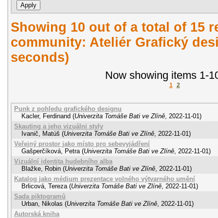
Showing 10 out of a total of 15 r
community: Ateliér Grafický desi
seconds)
Now showing items 1-10
1
2
Punk z pohledu grafického designu
Kacler, Ferdinand
(
Univerzita Tomáše Bati ve Zlíně
,
2022-11-01
)
Skauting a jeho vizuálni styly
Ivanič, Matúš
(
Univerzita Tomáše Bati ve Zlíně
,
2022-11-01
)
Veřejný prostor jako místo pro sebevyjádření
Gašperčíková, Petra
(
Univerzita Tomáše Bati ve Zlíně
,
2022-11-01
)
Vizuální identita hudebního alba
Blažke, Robin
(
Univerzita Tomáše Bati ve Zlíně
,
2022-11-01
)
Katalog jako médium prezentace volného výtvarného umění
Brlicová, Tereza
(
Univerzita Tomáše Bati ve Zlíně
,
2022-11-01
)
Sada piktogramů
Urban, Nikolas
(
Univerzita Tomáše Bati ve Zlíně
,
2022-11-01
)
Autorská kniha