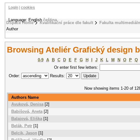
Login
|
cookies
Language: English
čeština
DSpace Home
Kvalifikační práce dle fakult
Fakulta multimediál
Author
Browsing Ateliér Grafický design 
0-9
A
B
C
D
E
F
G
H
I
J
K
L
M
N
O
P
Q
Or enter first few letters:
Order:
Results:
Now showing items 1-20 of 12
Authors Name
Avuková, Denisa
[2]
Babišová, Aneta
[2]
Balajová, Eliška
[1]
Belák, Petr
[1]
Belcik, Jason
[1]