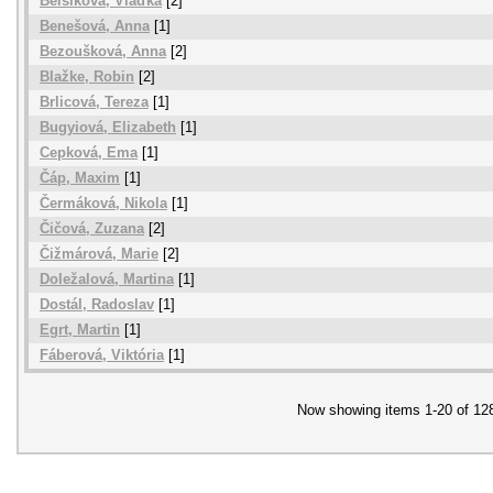
Belšíková, Vlaďka
[2]
Benešová, Anna
[1]
Bezoušková, Anna
[2]
Blažke, Robin
[2]
Brlicová, Tereza
[1]
Bugyiová, Elizabeth
[1]
Cepková, Ema
[1]
Čáp, Maxim
[1]
Čermáková, Nikola
[1]
Čičová, Zuzana
[2]
Čižmárová, Marie
[2]
Doležalová, Martina
[1]
Dostál, Radoslav
[1]
Egrt, Martin
[1]
Fáberová, Viktória
[1]
Now showing items 1-20 of 12