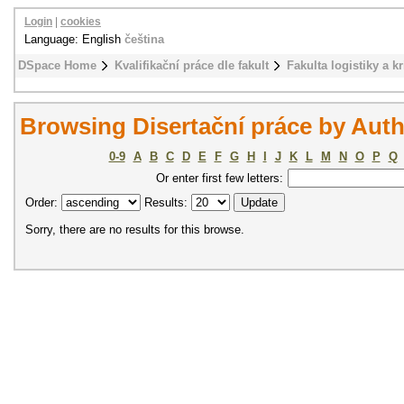
Login
|
cookies
Language: English
čeština
DSpace Home
Kvalifikační práce dle fakult
Fakulta logistiky a k
Browsing Disertační práce by Aut
0-9
A
B
C
D
E
F
G
H
I
J
K
L
M
N
O
P
Q
Or enter first few letters:
Order:
Results:
Sorry, there are no results for this browse.