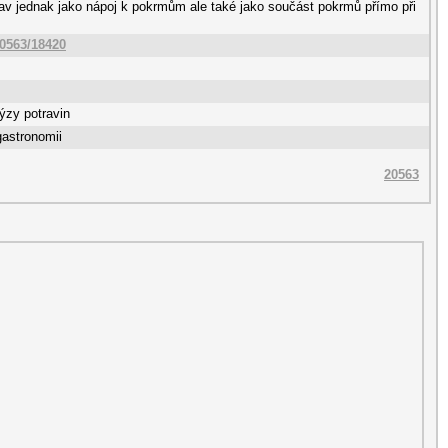
v jednak jako nápoj k pokrmům ale také jako součást pokrmů přímo při
10563/18420
ýzy potravin
gastronomii
20563