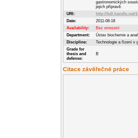
gastronomických sousta
jejich přípravě.
URI:
http://hdl.handle.net/
Date:
2011-08-18
Availability:
Bez omezení
Department:
Ústav biochemie a anal
Discipline:
Technologie a řízení v 
Grade for
thesis and
B
defense:
Citace závěřečné práce