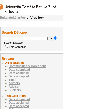
Bakalářské práce
View Item
Search DSpace
Search DSpace
This Collection
Browse
All of DSpace
Communities & Collections
Date submitted
Date assigned
Date accepted
Titles
Authors
Advisor
Subjects
This Collection
Date submitted
Date assigned
Date accepted