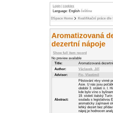
Login
|
cookies
Language: English
čeština
DSpace Home
Kvalifikační práce dle 
Aromatizovaná de
dezertní nápoje
Show full item record
No preview available
Title:
Aromatizovaná dezertní
Author:
Václavek, Jiří
Advisor:
Fic, Vlastimil
Pěstování révy vinné pro
Asie. U nás jsou počát
období 3. století n. l. 
kde bylo víno s bylinam
19. století italský Tur
Abstract:
souladu s legislativou
aromaticky zajímavé slo
lehký dezert bez přída
nápoj je hodnocen analy