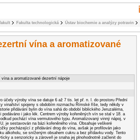
fakult
Fakulta technologická
Ústav biochemie a analýzy potravin
zertní vína a aromatizované
 vína a aromatizované dezertní nápoje
 účely výroby vína se datuje 6 až 7 tis. let př. n. l. do prostoru Přední
ky vinařství spojeny s obdobím rozmachu Římské říše, tedy někdy v
Historie přidávání bylin do vína sahá do období biblického Jeruzaléma,
i podáváno i jako lék. Centrem výroby kořeněných vín se stal v 18. a
ín odkud pochází vína vermutového typu. Aromatizovaný vinný nápoj, v
 EU, je sestavován na bázi kořeněného vína. Obsahuje veškeré
žky pocházející z přidávání drog do vína, avšak je profilován jako
vku alkoholu, se sníženým obsahem cukru a bez přídavku vody. Tento
ticky a senzoricky a zároveň je snaha jej plnohodnotně začlenit do