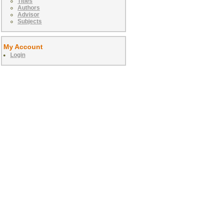
Titles
Authors
Advisor
Subjects
My Account
Login