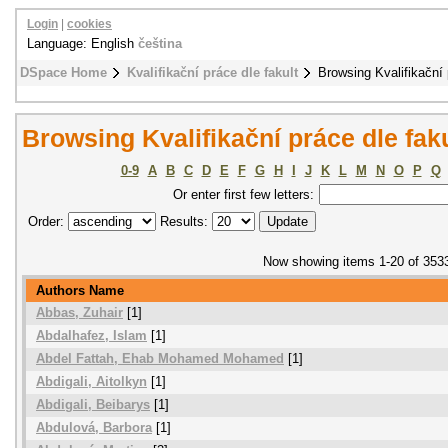
Login
|
cookies
Language: English
čeština
DSpace Home
Kvalifikační práce dle fakult
Browsing Kvalifikační 
Browsing Kvalifikační práce dle fak
0-9
A
B
C
D
E
F
G
H
I
J
K
L
M
N
O
P
Q
Or enter first few letters:
Order:
Results:
Now showing items 1-20 of 353
Authors Name
Abbas, Zuhair
[1]
Abdalhafez, Islam
[1]
Abdel Fattah, Ehab Mohamed Mohamed
[1]
Abdigali, Aitolkyn
[1]
Abdigali, Beibarys
[1]
Abdulová, Barbora
[1]