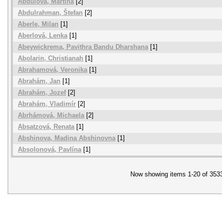
Abdulová, Martina
[2]
Abdulrahman, Štefan
[2]
Aberle, Milan
[1]
Aberlová, Lenka
[1]
Abeywickrema, Pavithra Bandu Dharshana
[1]
Abolarin, Christianah
[1]
Abrahamová, Veronika
[1]
Abrahám, Jan
[1]
Abrahám, Jozef
[2]
Abrahám, Vladimír
[2]
Abrhámová, Michaela
[2]
Absatzová, Renata
[1]
Abshinova, Madina Abshinovna
[1]
Absolonová, Pavlína
[1]
Now showing items 1-20 of 353