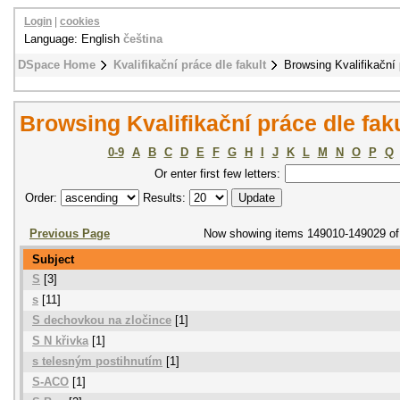
Login
|
cookies
Language: English
čeština
DSpace Home
Kvalifikační práce dle fakult
Browsing Kvalifikační 
Browsing Kvalifikační práce dle fak
0-9
A
B
C
D
E
F
G
H
I
J
K
L
M
N
O
P
Q
Or enter first few letters:
Order:
Results:
Previous Page
Now showing items 149010-149029 of
Subject
S
[3]
s
[11]
S dechovkou na zločince
[1]
S N křivka
[1]
s telesným postihnutím
[1]
S-ACO
[1]