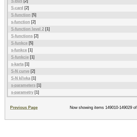
S-Bus
[2]
S-card
[2]
S-function
[5]
s-function
[2]
S-function level 2
[1]
S-functions
[2]
S-funkce
[5]
s-funkce
[1]
S-funkcie
[1]
s-karta
[1]
S-N curve
[2]
S-N křivka
[1]
s-parameters
[1]
s-parametry
[1]
Previous Page
Now showing items 149010-149029 of