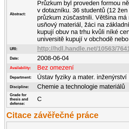
Průzkum byl proveden formou něk
v dotazníku. 36 studentů (12 žen
Abstract:
průzkum zúsčastnili. Většina má 
usňový materiál, žáci na základní
kupují obuv na trhu kvůli níké cen
universitě kupují v obchodě ne
http://hdl.handle.net/10563/764
URI:
2008-06-04
Date:
Bez omezení
Availability:
Ústav fyziky a mater. inženýrství
Department:
Chemie a technologie materiálů
Discipline:
Grade for
C
thesis and
defense:
Citace závěřečné práce