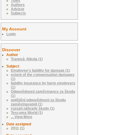
Titles
Authors
Advisor
Subjects
My Account
Login
Discover
Author
Tranová, Nikola (1)
Subject
Employee's liability for damage (1)
extent of the compensation damages
(1)
liability insurance by harm employers
(1)
Odpovědnosti zaměstnance za škodu
(1)
pojištění odpovědnosti za škodu
zaměstnavateli (1)
rozsah náhrady škody (1)
Tescoma World (1)
... View More
Date assigned
2011 (1)