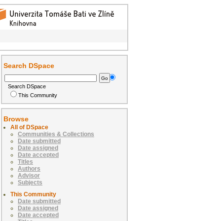
Search DSpace
Search DSpace
This Community
Browse
All of DSpace
Communities & Collections
Date submitted
Date assigned
Date accepted
Titles
Authors
Advisor
Subjects
This Community
Date submitted
Date assigned
Date accepted