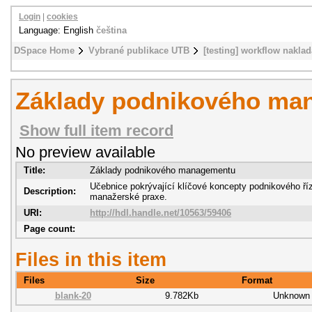
Login
|
cookies
Language: English
čeština
DSpace Home
Vybrané publikace UTB
[testing] workflow naklad
Základy podnikového ma
Show full item record
No preview available
Title:
Základy podnikového managementu
Učebnice pokrývající klíčové koncepty podnikového ří
Description:
manažerské praxe.
URI:
http://hdl.handle.net/10563/59406
Page count:
Files in this item
Files
Size
Format
blank-20
9.782Kb
Unknown