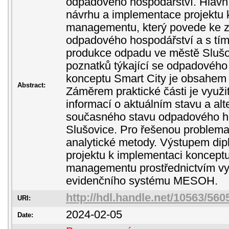
odpadového hospodářství. Hlavní
návrhu a implementace projektu
managementu, který povede ke z
odpadového hospodářství a s tím 
produkce odpadu ve městě Slušo
poznatků týkající se odpadového
konceptu Smart City je obsahem t
Abstract:
Záměrem praktické části je využit
informací o aktuálním stavu a alt
současného stavu odpadového h
Slušovice. Pro řešenou problemat
analytické metody. Výstupem dip
projektu k implementaci koncept
managementu prostřednictvím vyu
evidenčního systému MESOH.
http://hdl.handle.net/10563/560
URI:
2024-02-05
Date: