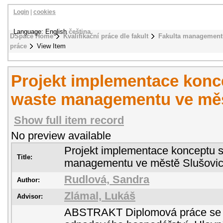
Login
|
cookies
Language: English
čeština
DSpace Home
Kvalifikační práce dle fakult
Fakulta management
práce
View Item
Projekt implementace konc
waste managementu ve měs
Show full item record
No preview available
Projekt implementace konceptu 
Title:
managementu ve městě Slušovi
Rudlová, Sandra
Author:
Zlámal, Lukáš
Advisor:
ABSTRAKT Diplomová práce se 