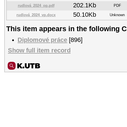
202.1Kb
rudlová_2024_op.pdf
PDF
50.10Kb
rudlová_2024_vp.docx
Unknown
This item appears in the following C
Diplomové práce
[896]
Show full item record