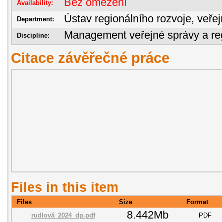
Bez omezení
Availability:
Ústav regionálního rozvoje, veře
Department:
Management veřejné správy a reg
Discipline:
Citace závěřečné práce
Files in this item
Files
Size
Format
8.442Mb
rudlová_2024_dp.pdf
PDF