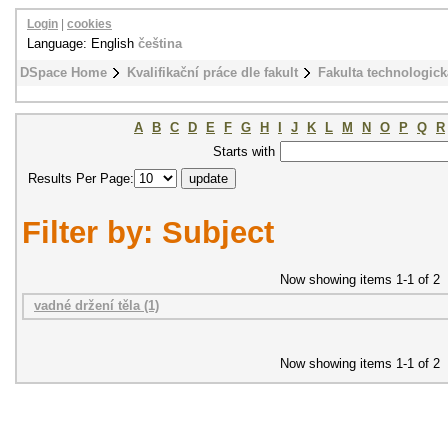
Login
|
cookies
Language: English
čeština
DSpace Home
Kvalifikační práce dle fakult
Fakulta technologick
A
B
C
D
E
F
G
H
I
J
K
L
M
N
O
P
Q
R
Starts with
Results Per Page:
Filter by: Subject
Now showing items 1-1 of 2
vadné držení těla (1)
Now showing items 1-1 of 2