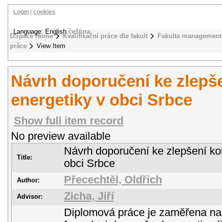
Login
|
cookies
Language: English
čeština
DSpace Home
Kvalifikační práce dle fakult
Fakulta management
práce
View Item
Návrh doporučení ke zlepš
energetiky v obci Srbce
Show full item record
No preview available
Návrh doporučení ke zlepšení ko
Title:
obci Srbce
Přecechtěl, Oldřich
Author:
Zicha, Jiří
Advisor:
Diplomová práce je zaměřena na