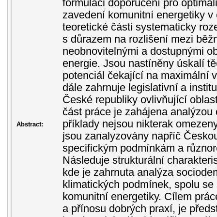
formulaci doporučení pro optimal
zavedení komunitní energetiky v 
teoretické části systematicky roz
s důrazem na rozlišení mezi běž
neobnovitelnými a dostupnými ob
energie. Jsou nastíněny úskalí těc
potenciál čekající na maximální v
dále zahrnuje legislativní a inst
České republiky ovlivňující oblas
část práce je zahájena analýzou 
příklady nejsou nikterak omezen
Abstract:
jsou zanalyzovány napříč Českou
specifickým podmínkám a různoro
Následuje strukturální charakteri
kde je zahrnuta analýza sociode
klimatických podmínek, spolu se
komunitní energetiky. Cílem prác
a přínosu dobrých praxí, je předst