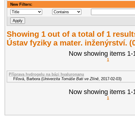
New Filters:
Showing 1 out of a total of 1 resul
Ústav fyziky a mater. inženýrství. 
Now showing items 1-1
1
Příprava hydrogelu na bázi hyaluronanu
Fiľová, Barbora
(
Univerzita Tomáše Bati ve Zlíně
,
2017-02-03
)
Now showing items 1-1
1