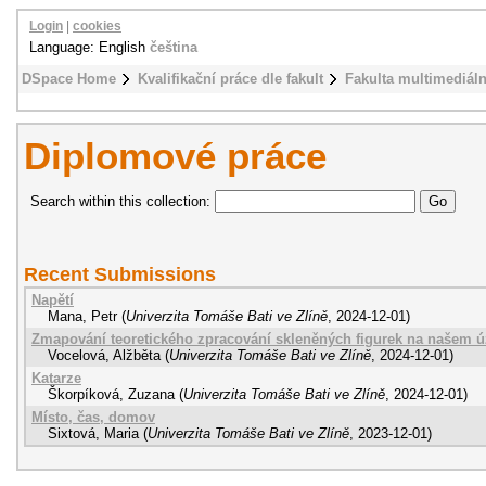
Login
|
cookies
Language: English
čeština
DSpace Home
Kvalifikační práce dle fakult
Fakulta multimediál
Diplomové práce
Search within this collection:
Recent Submissions
Napětí
Mana, Petr
(
Univerzita Tomáše Bati ve Zlíně
,
2024-12-01
)
Zmapování teoretického zpracování skleněných figurek na našem 
Vocelová, Alžběta
(
Univerzita Tomáše Bati ve Zlíně
,
2024-12-01
)
Katarze
Škorpíková, Zuzana
(
Univerzita Tomáše Bati ve Zlíně
,
2024-12-01
)
Místo, čas, domov
Sixtová, Maria
(
Univerzita Tomáše Bati ve Zlíně
,
2023-12-01
)