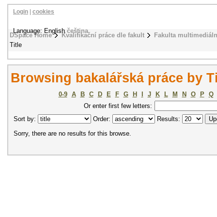
Login
|
cookies
Language: English
čeština
DSpace Home
Kvalifikační práce dle fakult
Fakulta multimediál
Title
Browsing bakalářská práce by Ti
0-9
A
B
C
D
E
F
G
H
I
J
K
L
M
N
O
P
Q
Or enter first few letters:
Sort by:
Order:
Results:
Sorry, there are no results for this browse.