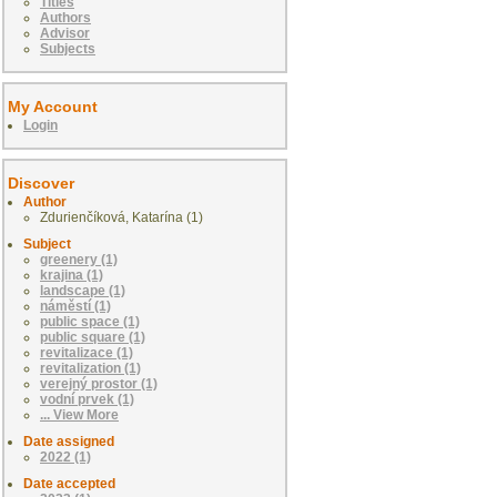
Titles
Authors
Advisor
Subjects
My Account
Login
Discover
Author
Zdurienčíková, Katarína (1)
Subject
greenery (1)
krajina (1)
landscape (1)
náměstí (1)
public space (1)
public square (1)
revitalizace (1)
revitalization (1)
verejný prostor (1)
vodní prvek (1)
... View More
Date assigned
2022 (1)
Date accepted