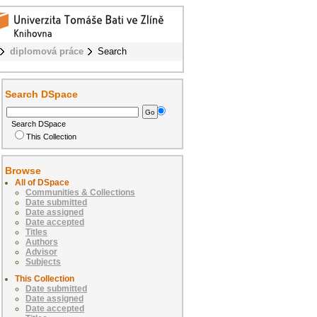
diplomová práce
Search
Search DSpace
Search DSpace
This Collection
Browse
All of DSpace
Communities & Collections
Date submitted
Date assigned
Date accepted
Titles
Authors
Advisor
Subjects
This Collection
Date submitted
Date assigned
Date accepted