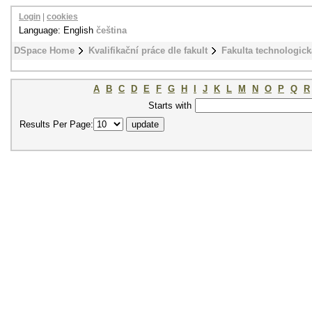
Login
|
cookies
Language: English
čeština
DSpace Home
Kvalifikační práce dle fakult
Fakulta technologick
A
B
C
D
E
F
G
H
I
J
K
L
M
N
O
P
Q
R
Starts with
Results Per Page: