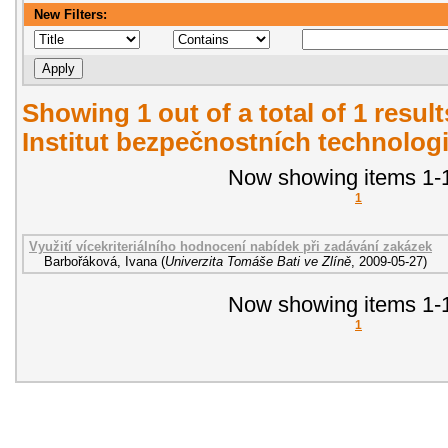
New Filters:
Showing 1 out of a total of 1 resul
Institut bezpečnostních technologi
Now showing items 1-1
1
Využití vícekriteriálního hodnocení nabídek při zadávání zakázek
Barbořáková, Ivana
(
Univerzita Tomáše Bati ve Zlíně
,
2009-05-27
)
Now showing items 1-1
1