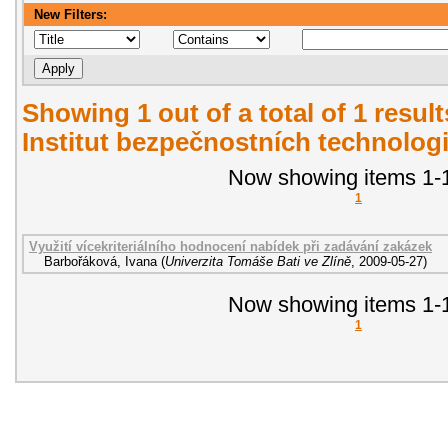
New Filters:
Showing 1 out of a total of 1 resul
Institut bezpečnostních technologi
Now showing items 1-1
1
Využití vícekriteriálního hodnocení nabídek při zadávání zakázek
Barbořáková, Ivana
(
Univerzita Tomáše Bati ve Zlíně
,
2009-05-27
)
Now showing items 1-1
1