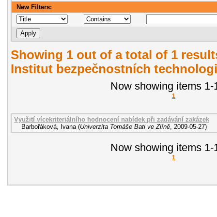
New Filters:
Showing 1 out of a total of 1 resul
Institut bezpečnostních technologi
Now showing items 1-1
1
Využití vícekriteriálního hodnocení nabídek při zadávání zakázek
Barbořáková, Ivana
(
Univerzita Tomáše Bati ve Zlíně
,
2009-05-27
)
Now showing items 1-1
1