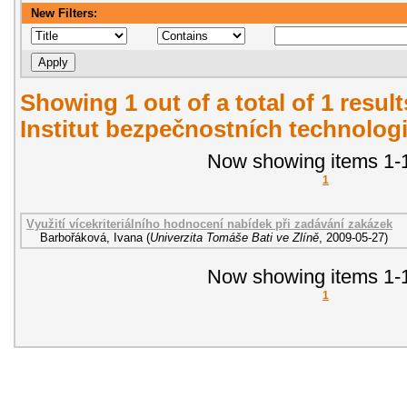
New Filters:
Showing 1 out of a total of 1 resul
Institut bezpečnostních technologi
Now showing items 1-1
1
Využití vícekriteriálního hodnocení nabídek při zadávání zakázek
Barbořáková, Ivana
(
Univerzita Tomáše Bati ve Zlíně
,
2009-05-27
)
Now showing items 1-1
1