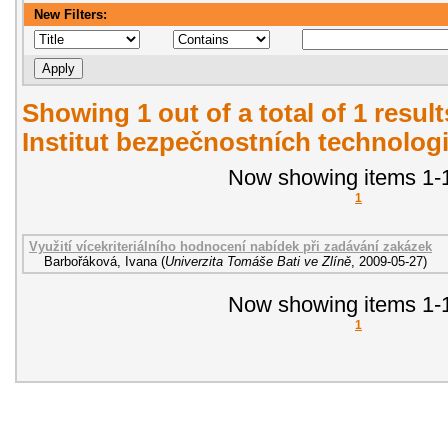
New Filters:
Showing 1 out of a total of 1 resul
Institut bezpečnostních technologi
Now showing items 1-1
1
Využití vícekriteriálního hodnocení nabídek při zadávání zakázek
Barbořáková, Ivana
(
Univerzita Tomáše Bati ve Zlíně
,
2009-05-27
)
Now showing items 1-1
1