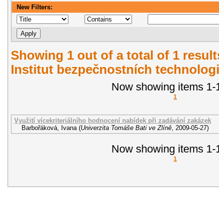
New Filters:
Showing 1 out of a total of 1 resul
Institut bezpečnostních technologi
Now showing items 1-1
1
Využití vícekriteriálního hodnocení nabídek při zadávání zakázek
Barbořáková, Ivana
(
Univerzita Tomáše Bati ve Zlíně
,
2009-05-27
)
Now showing items 1-1
1