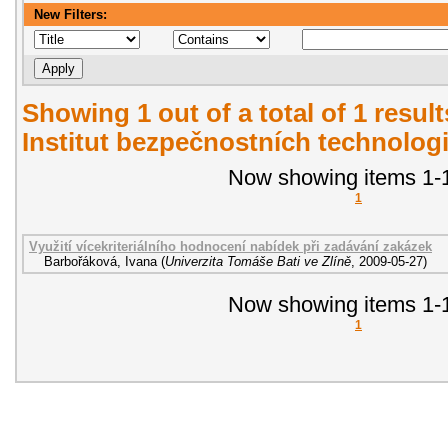
New Filters:
Showing 1 out of a total of 1 resul
Institut bezpečnostních technologi
Now showing items 1-1
1
Využití vícekriteriálního hodnocení nabídek při zadávání zakázek
Barbořáková, Ivana
(
Univerzita Tomáše Bati ve Zlíně
,
2009-05-27
)
Now showing items 1-1
1