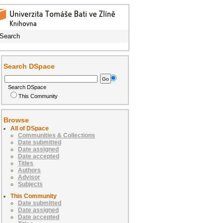
Search
Search DSpace
Search DSpace
This Community
Browse
All of DSpace
Communities & Collections
Date submitted
Date assigned
Date accepted
Titles
Authors
Advisor
Subjects
This Community
Date submitted
Date assigned
Date accepted