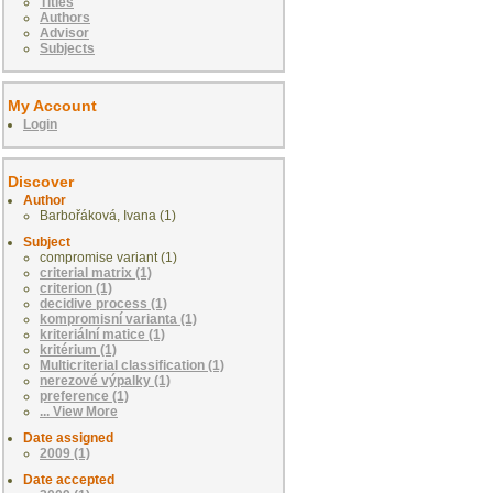
Titles
Authors
Advisor
Subjects
My Account
Login
Discover
Author
Barbořáková, Ivana (1)
Subject
compromise variant (1)
criterial matrix (1)
criterion (1)
decidive process (1)
kompromisní varianta (1)
kriteriální matice (1)
kritérium (1)
Multicriterial classification (1)
nerezové výpalky (1)
preference (1)
... View More
Date assigned
2009 (1)
Date accepted