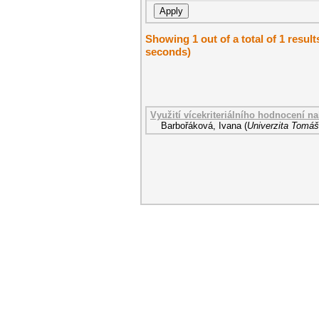
Showing 1 out of a total of 1 resul
seconds)
Využití vícekriteriálního hodnocení n
Barbořáková, Ivana
(
Univerzita Tomáš