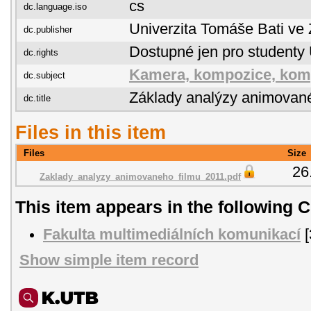
cs
dc.language.iso
Univerzita Tomáše Bati ve 
dc.publisher
Dostupné jen pro studenty
dc.rights
Kamera, kompozice, kom
dc.subject
Základy analýzy animované
dc.title
Files in this item
Files
Size
26
Zaklady_analyzy_animovaneho_filmu_2011.pdf
This item appears in the following C
Fakulta multimediálních komunikací
[
Show simple item record