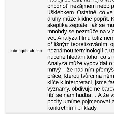
ohodnotí nezájmem nebo 
úšklebkem. Ostatně, co ve f
druhý může klidně popřít. 
skeptika zeptáte, jak se mu f
mnohdy se nezmůže na víc 
vět. Analýza filmu totiž ne
přílišným teoretizováním, 
neznámou terminologií a 
dc.description.abstract
nucené hledání toho, co si te
Analýza může vypovídat o t
mrtvý – že nad ním přemýš
práce, kterou tvůrci na něm
klíče k interpretaci, jsme f
významy, obdivujeme barev
líbí se nám hudba… A že v
pocity umíme pojmenovat a
konkrétními příklady.