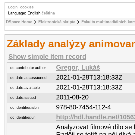
Login
|
cookies
Language: English
čeština
DSpace Home
Elektronická skripta
Fakulta multimediálních ko
Základy analýzy animova
Show simple item record
Gregor, Lukáš
dc.contributor.author
2021-01-28T13:18:33Z
dc.date.accessioned
2021-01-28T13:18:33Z
dc.date.available
2011-08-20
dc.date.issued
978-80-7454-112-4
dc.identifier.isbn
http://hdl.handle.net/105
dc.identifier.uri
Analyzovat filmové dílo se
Raději se totiž na něj dívá 